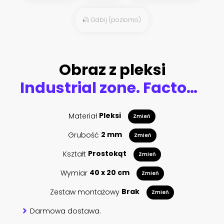
Odbij (poziomo)
Obraz z pleksi
Industrial zone. Factory manufacturing industrial line plant scene interior background
Materiał
Pleksi
Zmień
Grubość
2 mm
Zmień
Kształt
Prostokąt
Zmień
Wymiar
40 x 20 cm
Zmień
Zestaw montażowy
Brak
Zmień
Darmowa dostawa.