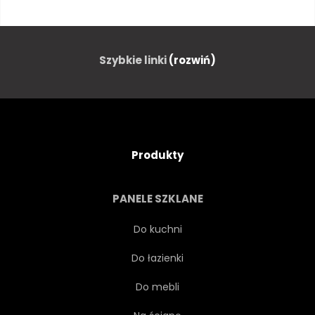
ILUSTRACJA
ROBOT
WEKTOR
WNĘTRZA
Szybkie linki
(rozwiń)
JAKOŚĆ
PROJEKTOWAĆ
TŁO
WEWNĄTRZ
Produkty
MONTAŻ
BIZNES
PANELE SZKLANE
KOMPUTER
KONCEPCJA
Do kuchni
Do łazienki
KONTROLA
KONWOJENT
Do mebli
WYDAJNY
MECHANIKA