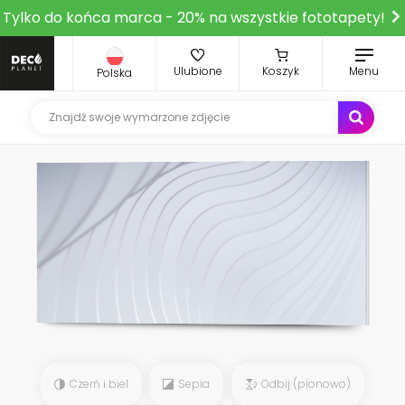
Tylko do końca marca - 20% na wszystkie fototapety!
Ulubione
Koszyk
Menu
Polska
Czerń i biel
Sepia
Odbij (pionowo)