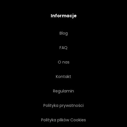
ROŚLINA
PROCES
Informacje
PRODUKT
PRODUKCJA
Blog
SCENA
TECHNOLOGIA
FAQ
CHEMIA
RUROCIĄG
O nas
WENTYLACJA
Kontakt
NAPOWIETRZANIA
Regulamin
Polityka prywatności
SZCZOTKA DO SZOROWANIA
Polityka plików Cookies
MIKSER