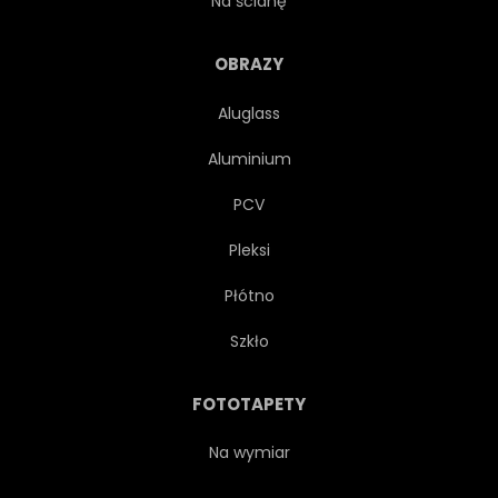
Na ścianę
SPRZĘT
FUTURYSTYCZNY
OBRAZY
Aluglass
POZIOMY
PRZEMYSŁOWY
Aluminium
INNOWACJI
INTERFEJS
PCV
Pleksi
LINIA
MASZYNY
Płótno
PRODUKCJA
NOWOCZESNY
Szkło
MONITORINGU
SIEĆ
FOTOTAPETY
PANEL
RURA
Na wymiar