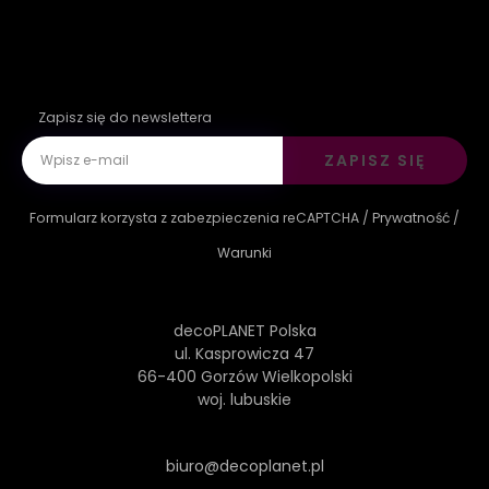
Zapisz się do newslettera
ZAPISZ SIĘ
Formularz korzysta z zabezpieczenia reCAPTCHA /
Prywatność
/
Warunki
decoPLANET Polska
ul. Kasprowicza 47
66-400 Gorzów Wielkopolski
woj. lubuskie
biuro@decoplanet.pl