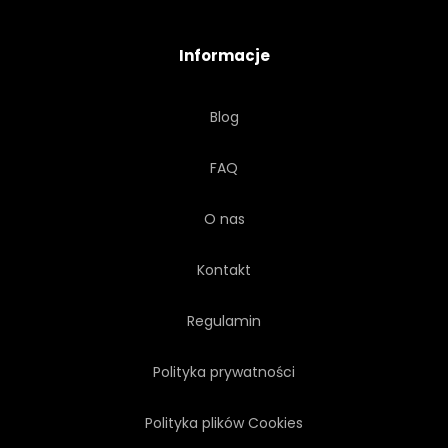
FANTASY
FUTURYSTYCZNY
Informacje
LOT
KRZESŁO
ŁÓŻKO
Blog
SYPIALNIA
ROŚLINA
FAQ
CUDZOZIEMCA
KOSMOS
O nas
PANEL
STÓŁ
Kontakt
WNĘTRZE
WAHADŁOWYCH
Regulamin
Polityka prywatności
JASNY
PÓŁKA
Polityka plików Cookies