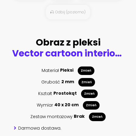
Odbij (poziomo)
Obraz z pleksi
Vector cartoon interior of futuristic room with big window on space station, shuttle. Bright furniture, door and shelf. Control panel of alien spacecraft. Cosmic house inside, astronaut concept.
Materiał
Pleksi
Zmień
Grubość
2 mm
Zmień
Kształt
Prostokąt
Zmień
Wymiar
40 x 20 cm
Zmień
Zestaw montażowy
Brak
Zmień
Darmowa dostawa.