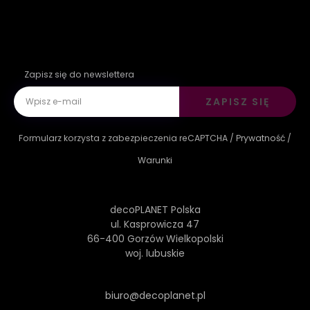
Zapisz się do newslettera
ZAPISZ SIĘ
Formularz korzysta z zabezpieczenia reCAPTCHA /
Prywatność
/
Warunki
decoPLANET Polska
ul. Kasprowicza 47
66-400 Gorzów Wielkopolski
woj. lubuskie
biuro@decoplanet.pl