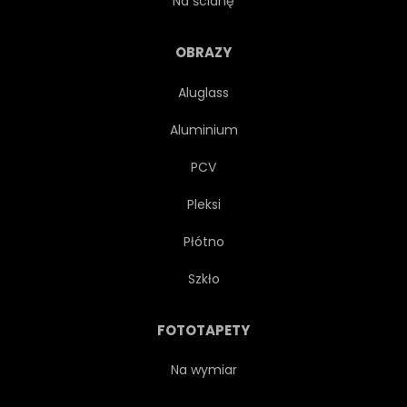
Na ścianę
KRESKÓWKA
TŁO
OBRAZY
Aluglass
GALAKTYKA
RAKIETA
Aluminium
KOSMICZNYCH
ASTRONAUTA
PCV
Pleksi
POSZUKIWANIA
TALIA
Płótno
PROJEKTOWAĆ
OKIENNY
Szkło
MIĘDZYGWIEZDNY
FOTOTAPETY
MIĘDZYGALAKTYCZNY
Na wymiar