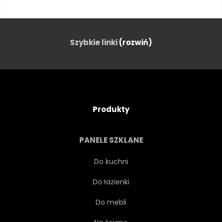
PRZYSZŁOŚĆ
ILUSTRACJA
MEBLE
TECHNOLOGIA
Szybkie linki
(rozwiń)
NAUKA
PŁASKI
MISJI
WSZECHŚWIAT
ŻYWY
Produkty
POKÓJ
KOSMICZNE
PANELE SZKLANE
CHATA
KONTROLA
Do kuchni
Do łazienki
FIKCJA
HALA
Do mebli
PODRÓŻ
WEWNĄTRZ