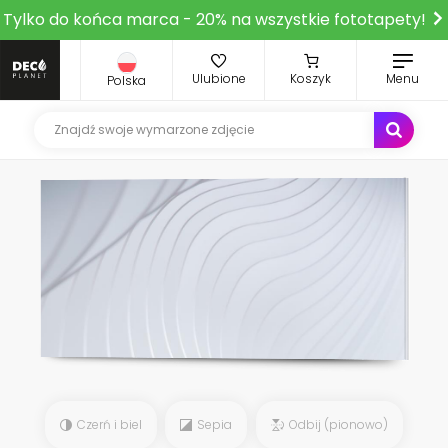
Tylko do końca marca - 20% na wszystkie fototapety!
Ulubione
Koszyk
Menu
Polska
Czerń i biel
Sepia
Odbij (pionowo)