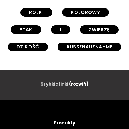
ROLKI
KOLOROWY
PTAK
1
ZWIERZĘ
DZIKOŚĆ
AUSSENAUFNAHME
DZIEŃ
NIKT
REPUBLIKA POŁUDNIOWEJ AFRYKI
Szybkie linki
(rozwiń)
Produkty