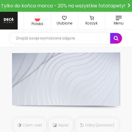
Tylko do końca marca - 20% na wszystkie fototapety!
Ulubione
Koszyk
Menu
Polska
Czerń i biel
Sepia
Odbij (pionowo)