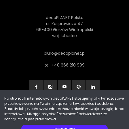
decoPLANET Polska
ul. Kasprowicza 47
66-400 Gorzów Wielkopolski
woj. lubuskie
biuro@decoplanet.pl
tel:
+48 666 210 999
Na stronach internetowych decoPLANET stosujemy pliki tymczasowe
przechowywane na Twoim urządzeniu, tzw. cookies i podobne.
Made with
by Progres Media & decoPLANET
Zasady ich przechowywania możesz zmienić w swojej przeglądarce
internetowej. Klikając przycisk "Rozumiem" potwierdzasz, że
konfiguracja jest prawidłowa.
rozumiem