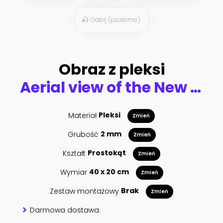
Odbij (poziomo)
Obraz z pleksi
Aerial view of the New York City skyline near Midtown watercolor painting
Materiał
Pleksi
Zmień
Grubość
2 mm
Zmień
Kształt
Prostokąt
Zmień
Wymiar
40 x 20 cm
Zmień
Zestaw montażowy
Brak
Zmień
Darmowa dostawa.