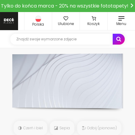
Tylko do końca marca - 20% na wszystkie fototapety!
Ulubione
Koszyk
Menu
Polska
Czerń i biel
Sepia
Odbij (pionowo)