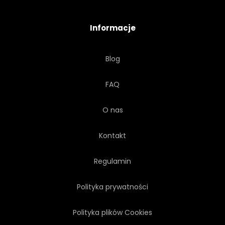
ZMIERZCHU
BUDYNEK
Informacje
FARBA
SZKIC
Blog
AKWARELA
SZTUKA
FAQ
GRAFIKA
PASTEL
O nas
RYSOWAĆ
RYSUNEK
Kontakt
Regulamin
Polityka prywatności
Polityka plików Cookies