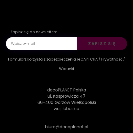
Zapisz się do newslettera
ZAPISZ SIĘ
Formularz korzysta z zabezpieczenia reCAPTCHA /
Prywatność
/
Warunki
decoPLANET Polska
ul. Kasprowicza 47
66-400 Gorzów Wielkopolski
woj. lubuskie
biuro@decoplanet.pl