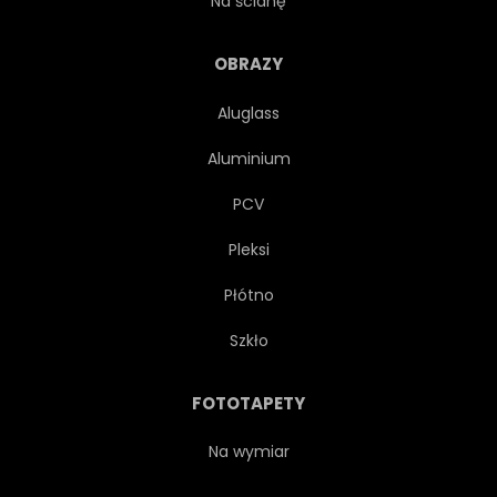
Na ścianę
NOWY JORK
AMERYKAŃSKI
OBRAZY
Aluglass
NIEBO
WYSOKI
Aluminium
IMPERIUM
RZEKI
PCV
Pleksi
PODRÓŻ
ZJEDNOCZONEJ
Płótno
SŁAWNY
SZCZYT
Szkło
UNITED STATES
PAŃSTWO
FOTOTAPETY
ZMIERZCH
SUNDOWN
Na wymiar