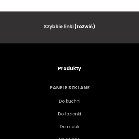
ANTENOWE
BUDYNEK
WIDOK
NOWY JORK
Szybkie linki
(rozwiń)
ARCHITEKTURA
NOWY
MIEJSKI
POWIETRZE
Produkty
AMERYKA
ŚRÓDMIEŚCIE
PANELE SZKLANE
PUNKT ORIENTACYJNY
Do kuchni
Do łazienki
NOWY JORK
DRAPACZ
Do mebli
YORK
BIZNES