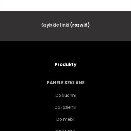
UŚMIECH
PRAWDZIWY
ZLECENIODAWCA
KUPIĆ
Szybkie linki
(rozwiń)
TRANSAKCJA
MĘŻCZYZNA
ZAWODOWIEC
PREZENTACJA
Produkty
GOŚCIE
MAKLER
PANELE SZKLANE
MŁODY
CZYNSZ
Do kuchni
Do łazienki
PŁASKI
WŁASNOŚĆ
Do mebli
OFERTA
RYNEK