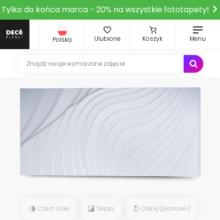
Tylko do końca marca - 20% na wszystkie fototapety!
Ulubione
Koszyk
Menu
Polska
Czerń i biel
Sepia
Odbij (pionowo)