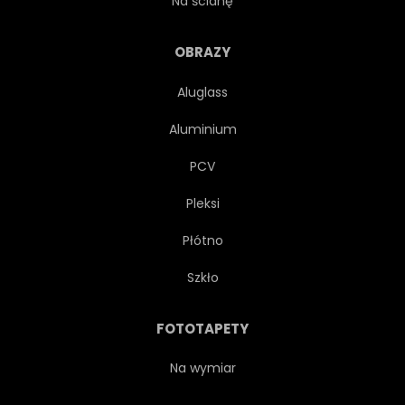
Na ścianę
KUPNO
ZAMĘŻNA
OBRAZY
Aluglass
SPRZEDAWAĆ
DOM
Aluminium
DORADCA
INWESTYCJA
PCV
Pleksi
SPRZEDAŻ
APARTAMENTY
Płótno
AGENT
DORADCA
Szkło
OSOBA
POSIADŁOŚĆ
FOTOTAPETY
AGENCJA
PARA
Na wymiar