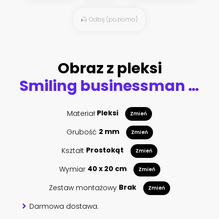
Odbij (poziomo)
Obraz z pleksi
Smiling businessman with loan contract talking with house buyers
Materiał
Pleksi
Zmień
Grubość
2 mm
Zmień
Kształt
Prostokąt
Zmień
Wymiar
40 x 20 cm
Zmień
Zestaw montażowy
Brak
Zmień
Darmowa dostawa.