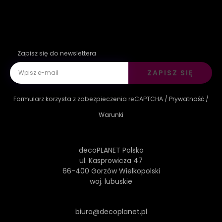
Zapisz się do newslettera
ZAPISZ SIĘ
Formularz korzysta z zabezpieczenia reCAPTCHA /
Prywatność
/
Warunki
decoPLANET Polska
ul. Kasprowicza 47
66-400 Gorzów Wielkopolski
woj. lubuskie
biuro@decoplanet.pl