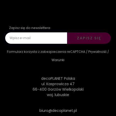
Zapisz się do newslettera
ZAPISZ SIĘ
Formularz korzysta z zabezpieczenia reCAPTCHA /
Prywatność
/
Warunki
decoPLANET Polska
ul. Kasprowicza 47
66-400 Gorzów Wielkopolski
woj. lubuskie
biuro@decoplanet.pl