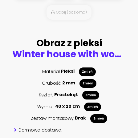
Odbij (poziomo)
Obraz z pleksi
Winter house with woods in snow storm
Materiał
Pleksi
Zmień
Grubość
2 mm
Zmień
Kształt
Prostokąt
Zmień
Wymiar
40 x 20 cm
Zmień
Zestaw montażowy
Brak
Zmień
Darmowa dostawa.