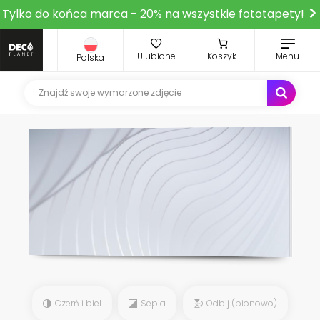
Tylko do końca marca - 20% na wszystkie fototapety!
Ulubione
Koszyk
Menu
Polska
Czerń i biel
Sepia
Odbij (pionowo)