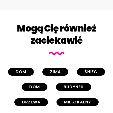
Mogą Cię również
zaciekawić
DOM
ZIMĄ
ŚNIEG
DOM
BUDYNEK
DRZEWA
MIESZKALNY