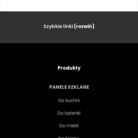
MIEJSKI
ZEWNĘTRZNY
ZIMNY
POGODA
Szybkie linki
(rozwiń)
SEZON
POKRYTE
PRZEDNI
NATURA
Produkty
WSPÓŁCZESNY
PANELE SZKLANE
NIERUCHOMOŚĆ
MRÓZ
Do kuchni
Do łazienki
MROŻONE
PEJZAŻ
Do mebli
SOSNA