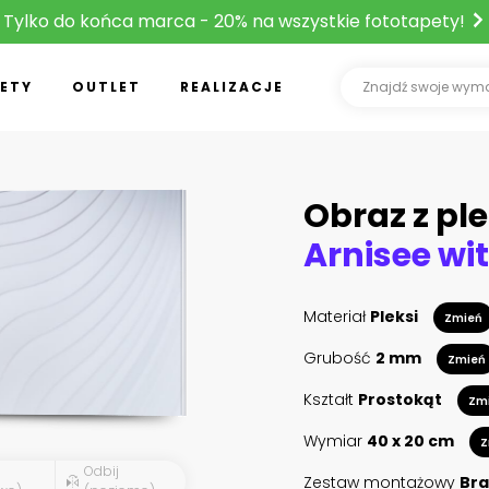
Tylko do końca marca - 20% na wszystkie fototapety!
ETY
OUTLET
REALIZACJE
Obraz z ple
Materiał
Pleksi
Zmień
Grubość
2 mm
Zmień
Kształt
Prostokąt
Zm
Wymiar
40 x 20 cm
Z
Odbij
Zestaw montażowy
Bra