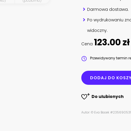
wo)
(poziomo)
Darmowa dostawa.
Po wydrukowaniu zna
widoczny.
123.00 zł
Cena
Przewidywany termin re
DODAJ DO KOSZ
Do ulubionych
Autor: © Eva Bocek #235690531