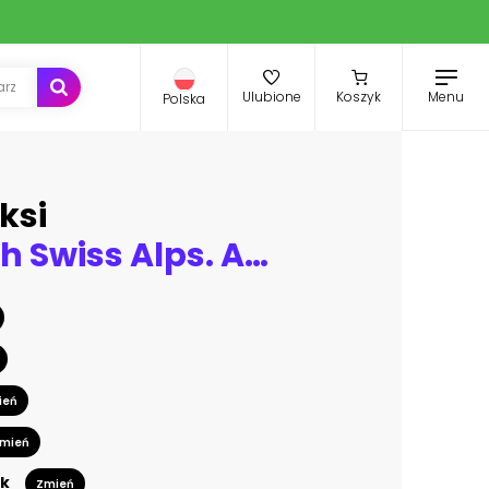
Menu
Ulubione
Koszyk
Polska
ksi
Arnisee with Swiss Alps. Arnisee is a reservoir in the Canton of Uri, Switzerland, Europe
ień
mień
k
Zmień