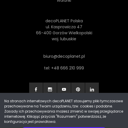
Warunki
decoPLANET Polska
ul. Kasprowicza 47
66-400 Gorzów Wielkopolski
woj. lubuskie
biuro@decoplanet.pl
tel:
+48 666 210 999
Na stronach internetowych decoPLANET stosujemy pliki tymczasowe
przechowywane na Twoim urządzeniu, tzw. cookies i podobne.
Made with
by Progres Media & decoPLANET
Zasady ich przechowywania możesz zmienić w swojej przeglądarce
internetowej. Klikając przycisk "Rozumiem" potwierdzasz, że
konfiguracja jest prawidłowa.