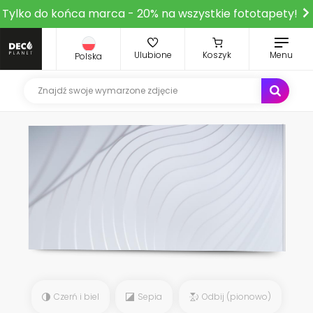
Tylko do końca marca - 20% na wszystkie fototapety!
Ulubione
Koszyk
Menu
Polska
Czerń i biel
Sepia
Odbij (pionowo)