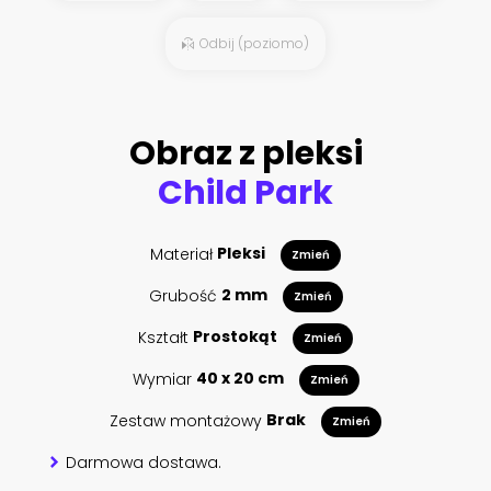
Odbij (poziomo)
Obraz z pleksi
Child Park
Materiał
Pleksi
Zmień
Grubość
2 mm
Zmień
Kształt
Prostokąt
Zmień
Wymiar
40 x 20 cm
Zmień
Zestaw montażowy
Brak
Zmień
Darmowa dostawa.