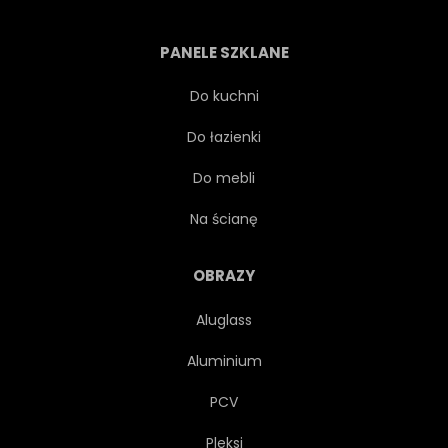
SŁOŃCE
NIEBIESKI
PANELE SZKLANE
ILUSTRACJA
SYLWETKA
Do kuchni
Do łazienki
PEJZAŻ
WIDOK
Do mebli
NATURA
DZIECI
Na ścianę
DZIECI
OGRÓD
OBRAZY
Aluglass
GRAĆ
GRAJĄCY
Aluminium
ZABAWA
CZYNNY
PCV
Pleksi
DRZEWA
POGODA