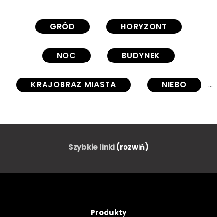
GRÓD
HORYZONT
NOC
BUDYNEK
KRAJOBRAZ MIASTA
NIEBO
MIEJSKI
ARCHITEKTURA
ŚWIATŁO
ULICA
Szybkie linki
(rozwiń)
DROGA
STRESZCZENIE
SUNDOWN
PARK
Produkty