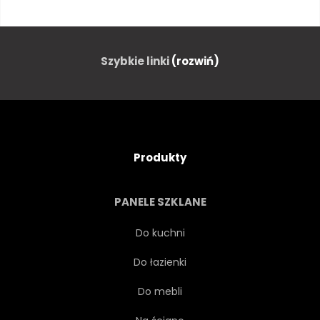
LAS
DRZEWA
DRZEWA
ZIELONY
Szybkie linki
(rozwiń)
PARK
DROGA
KAMIEŃ
NIKT
Produkty
NATURA
NATURALNY
PANELE SZKLANE
ŚCIEŻKA
PODRÓŻ
Do kuchni
Do łazienki
GOL
MGŁA
MGLISTY
Do mebli
ZAMGLONY
WYBRZEŻU