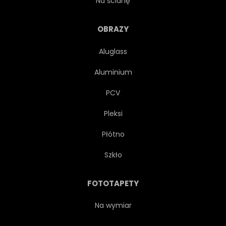
Na ścianę
SAMOTNY
SAMOTNOŚĆ
OBRAZY
Aluglass
TOURISMUS
FRISCO
Aluminium
KALIFORNIA
PCV
Pleksi
Płótno
Szkło
FOTOTAPETY
Na wymiar