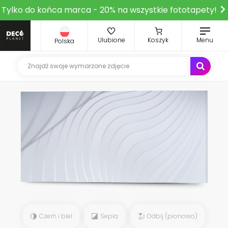
Tylko do końca marca - 20% na wszystkie fototapety!
Ulubione
Koszyk
Menu
Polska
Czerń i biel
Sepia
Odbij (pionowo)