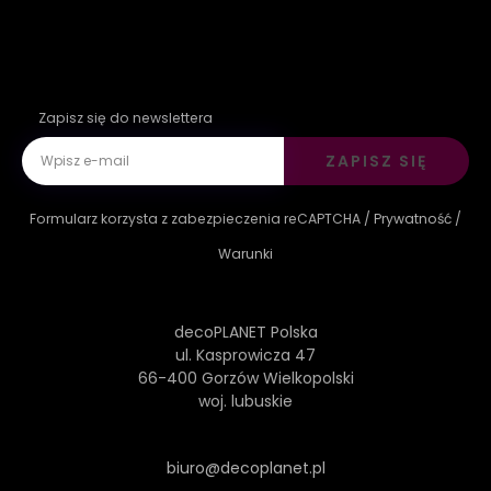
Zapisz się do newslettera
ZAPISZ SIĘ
Formularz korzysta z zabezpieczenia reCAPTCHA /
Prywatność
/
Warunki
decoPLANET Polska
ul. Kasprowicza 47
66-400 Gorzów Wielkopolski
woj. lubuskie
biuro@decoplanet.pl