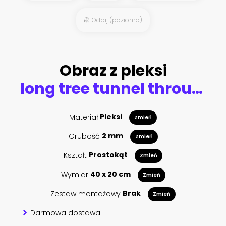
Odbij (poziomo)
Obraz z pleksi
long tree tunnel through foggy trees near San Francisco
Materiał
Pleksi
Zmień
Grubość
2 mm
Zmień
Kształt
Prostokąt
Zmień
Wymiar
40 x 20 cm
Zmień
Zestaw montażowy
Brak
Zmień
Darmowa dostawa.