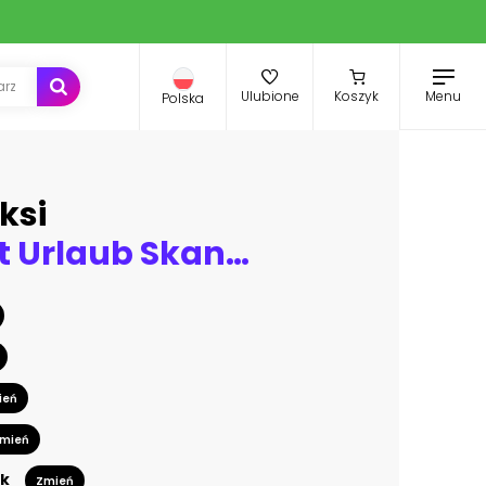
Menu
Ulubione
Koszyk
Polska
ksi
Landschaft Urlaub Skandinavien
ień
mień
k
Zmień