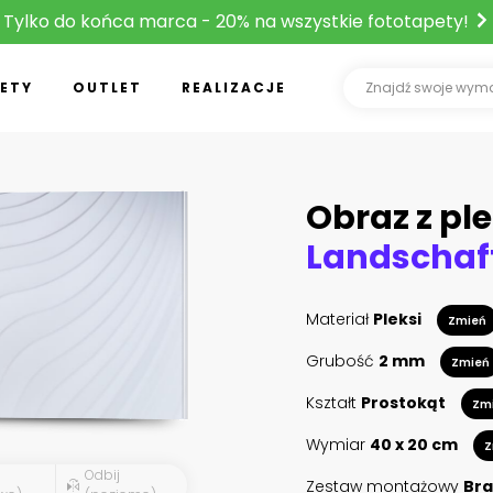
Tylko do końca marca - 20% na wszystkie fototapety!
ETY
OUTLET
REALIZACJE
Obraz z ple
Materiał
Pleksi
Zmień
Grubość
2 mm
Zmień
Kształt
Prostokąt
Zm
Wymiar
40 x 20 cm
Z
Odbij
Zestaw montażowy
Bra