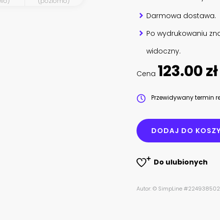
wo)
(poziomo)
Darmowa dostawa.
Po wydrukowaniu zna
widoczny.
123.00 zł
Cena
Przewidywany termin re
DODAJ DO KOSZ
Do ulubionych
Autor: © SimpLine #224938502