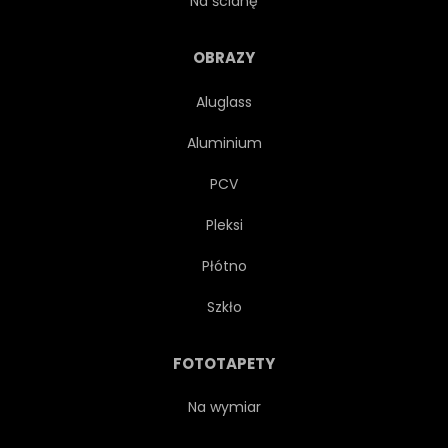
Na ścianę
DZIEWCZYNKA
SUKNIA
OBRAZY
Aluglass
TRAWA
ZIELONY
Aluminium
WŁOS
HALLOWEEN
PCV
Pleksi
DAMA
ŚWIATŁO
Płótno
WARGA
DŁUGO
Szkło
LUKSUSOWY
MAGIA
FOTOTAPETY
CUD
MITY
NATURA
Na wymiar