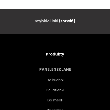
KORONA
ŁADNY
DIADEM
MARZENIE
Szybkie linki
(rozwiń)
SUKIENKA
ELEGANCJA
ELFY
TWARZ
Produkty
BAŚNIOWY
BAJKA
PANELE SZKLANE
FANTASY
MODA
Do kuchni
Do łazienki
KOBIECE
LATAĆ
Do mebli
WOLNOŚĆ
OGRÓD