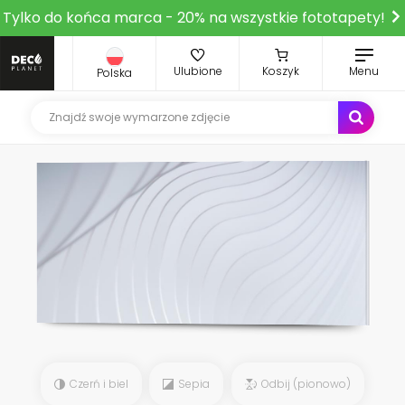
Tylko do końca marca - 20% na wszystkie fototapety!
Ulubione
Koszyk
Menu
Polska
Czerń i biel
Sepia
Odbij (pionowo)