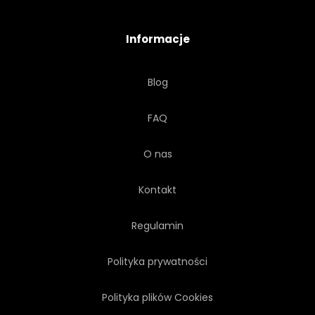
NIMFA
LUDZIE
Informacje
OSOBA
RÓŻOWY
Blog
KRÓLEWNA
KRÓLOWA
FAQ
ROMANTYCZNY
ROSE
O nas
STYL
TIARA
KOBIETA
Kontakt
MŁODY
Regulamin
Polityka prywatności
Polityka plików Cookies