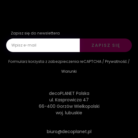
Zapisz się do newslettera
ZAPISZ SIĘ
Formularz korzysta z zabezpieczenia reCAPTCHA /
Prywatność
/
Warunki
decoPLANET Polska
ul. Kasprowicza 47
66-400 Gorzów Wielkopolski
woj. lubuskie
biuro@decoplanet.pl