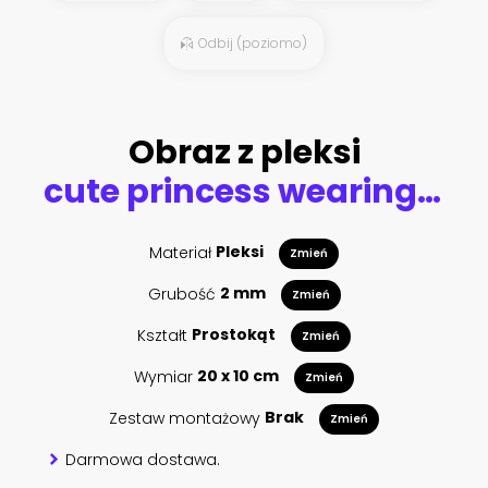
Odbij (poziomo)
Obraz z pleksi
cute princess wearing long pink dress with trailer and is walking in the garden and touching flowers in soft sun lights. wonderful elegant girl elf with blond fair wavy hair and gold crown. art photo
Materiał
Pleksi
Zmień
Grubość
2 mm
Zmień
Kształt
Prostokąt
Zmień
Wymiar
20 x 10 cm
Zmień
Zestaw montażowy
Brak
Zmień
Darmowa dostawa.