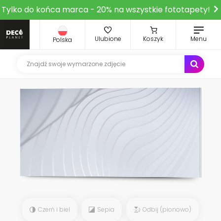
Tylko do końca marca - 20% na wszystkie fototapety!
Ulubione
Koszyk
Menu
Polska
Czerń i biel
Sepia
Odbij (pionowo)