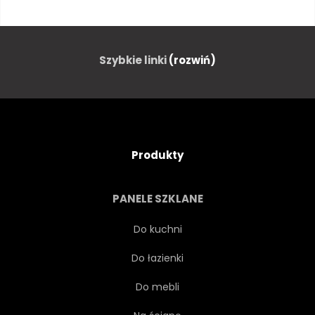
ALTO
ZIELONY
CZERWONY
FONTANNA
Szybkie linki
(rozwiń)
FONTANNA
LOMBARDIA
KRAJOBRAZ
MIASTO
Produkty
LEA
TRAWA
PAŁAC
PANELE SZKLANE
SCHLOSSPARK
ZAMEK
Do kuchni
Do łazienki
WODA
Do mebli