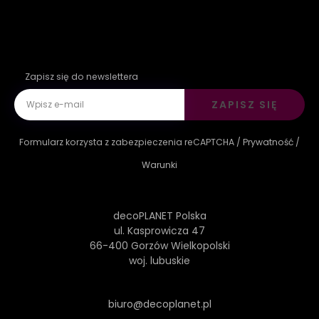
Zapisz się do newslettera
ZAPISZ SIĘ
Formularz korzysta z zabezpieczenia reCAPTCHA /
Prywatność
/
Warunki
decoPLANET Polska
ul. Kasprowicza 47
66-400 Gorzów Wielkopolski
woj. lubuskie
biuro@decoplanet.pl