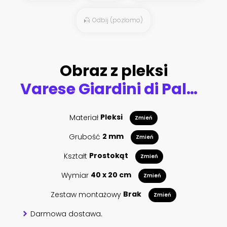
Odbij (poziomo)
Obraz z pleksi
Varese Giardini di Palazzo Estense in Italien - Varese Giardini di Palazzo Estense
Materiał
Pleksi
Zmień
Grubość
2 mm
Zmień
Kształt
Prostokąt
Zmień
Wymiar
40 x 20 cm
Zmień
Zestaw montażowy
Brak
Zmień
Darmowa dostawa.