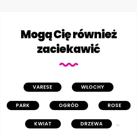
Mogą Cię również
zaciekawić
VARESE
WŁOCHY
PARK
OGRÓD
ROSE
KWIAT
DRZEWA