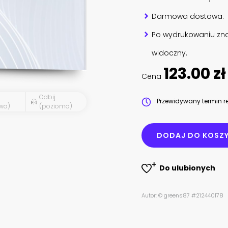
Darmowa dostawa.
Po wydrukowaniu zna
widoczny.
123.00 zł
Cena
Odbij
Przewidywany termin re
wo)
(poziomo)
DODAJ DO KOSZ
Do ulubionych
Autor: © greens87 #212440178