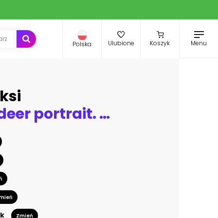
Menu
Ulubione
Koszyk
Polska
ksi
Polygonal deer portrait. Geometric animal illustration. Reindeer poster. Scandinavian style. Vector print.
ń
mień
k
Zmień