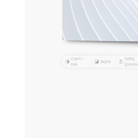
Czerń i
Odbij
Sepia
biel
(piono