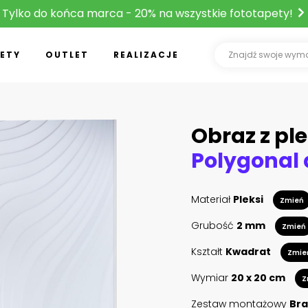
Tylko do końca marca - 20% na wszystkie fototapety!
ETY
OUTLET
REALIZACJE
Obraz z ple
Materiał
Pleksi
Zmień
Grubość
2 mm
Zmień
Kształt
Kwadrat
Zmie
Wymiar
20 x 20 cm
Z
Zestaw montażowy
Bra