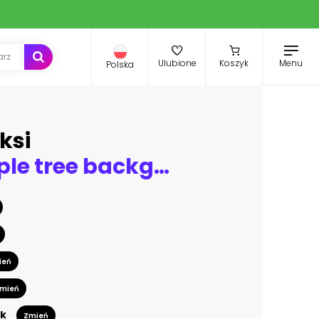
Menu
Ulubione
Koszyk
Polska
ksi
blurred apple tree background. Spring flowers on beautiful sunny day
ień
mień
k
Zmień