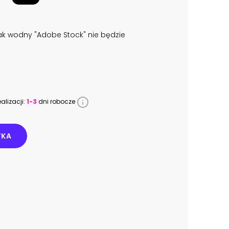
k wodny "Adobe Stock" nie będzie
alizacji:
1-3
dni robocze
YKA
1