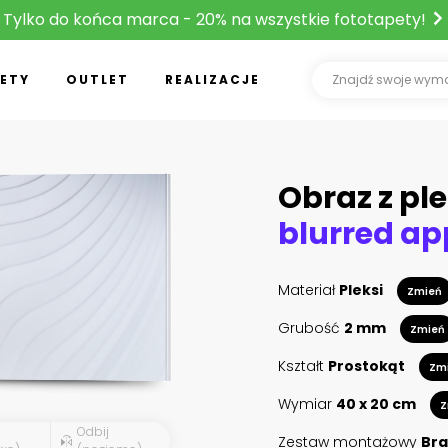
Tylko do końca marca - 20% na wszystkie fototapety!
ETY
OUTLET
REALIZACJE
Obraz z ple
Materiał
Pleksi
Zmień
Grubość
2 mm
Zmień
Kształt
Prostokąt
Zm
Wymiar
40 x 20 cm
Z
Odbij
Zestaw montażowy
Bra