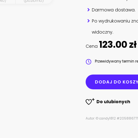
wo)
(poziomo)
Darmowa dostawa.
Po wydrukowaniu zna
widoczny.
123.00 zł
Cena
Przewidywany termin re
DODAJ DO KOSZ
Do ulubionych
Autor: © candy1812 #20588677