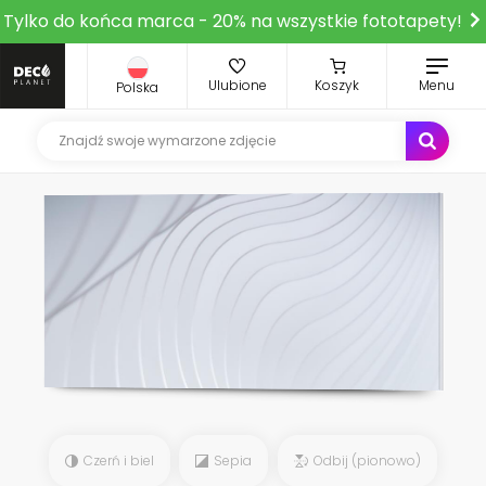
Tylko do końca marca - 20% na wszystkie fototapety!
Ulubione
Koszyk
Menu
Polska
Czerń i biel
Sepia
Odbij (pionowo)