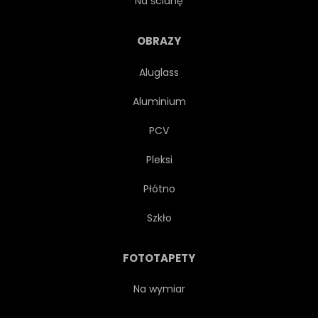
Na ścianę
EKO
SEZON WIOSENNY
OBRAZY
Aluglass
PIĘKNY
KRAJOBRAZ
Aluminium
POŁYSK
SEZON
PCV
Pleksi
WESOŁY
Płótno
Szkło
FOTOTAPETY
Na wymiar