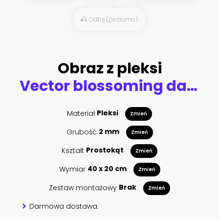
Odbij (poziomo)
Obraz z pleksi
Vector blossoming daisy flowers field, nature border isolated.
Materiał
Pleksi
Zmień
Grubość
2 mm
Zmień
Kształt
Prostokąt
Zmień
Wymiar
40 x 20 cm
Zmień
Zestaw montażowy
Brak
Zmień
Darmowa dostawa.