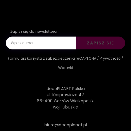
Zapisz się do newslettera
ZAPISZ SIĘ
Formularz korzysta z zabezpieczenia reCAPTCHA /
Prywatność
/
Warunki
decoPLANET Polska
ul. Kasprowicza 47
66-400 Gorzów Wielkopolski
woj. lubuskie
biuro@decoplanet.pl