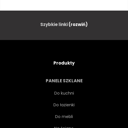
ŁĄKA
POLE
TRAWNIK
SPRĘŻYNA
ZIELONY
Szybkie linki
(rozwiń)
LATO
BIAŁY
ŻÓŁTY
TŁO
PEJZAŻ
DZIKI
Produkty
NA BIAŁYM TLE
WEKTOR
PANELE SZKLANE
DZIEŃ
PROJEKTOWAĆ
Do kuchni
Do łazienki
WIELKANOC
KWIATOWY
Do mebli
CHWAST
ROŚLINA