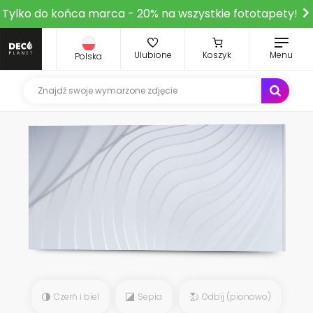
Tylko do końca marca - 20% na wszystkie fototapety!
Ulubione
Koszyk
Menu
Polska
Czerń i biel
Sepia
Odbij (pionowo)