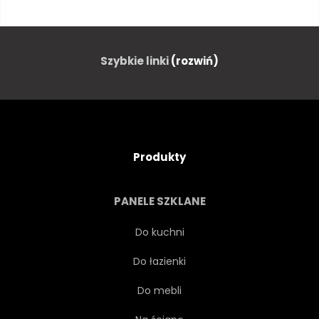
DZIEŃ MATKI
KARTKĘ Z ŻYCZENIAMI
Szybkie linki
(rozwiń)
CONGRATULATION
MIŁOŚĆ
URODZINY
ROCZNICA
Produkty
ROMANTYCZNY
JAPOŃSKI
PANELE SZKLANE
EGZOTYCZNY
Do kuchni
Do łazienki
NIEPOWTARZALNY
14 LUTEGO
Do mebli
KWIAT
MAKRO