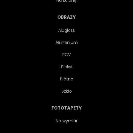
Na ścianę
PIĘKNY
TŁO
ROŚLINA
OBRAZY
Aluglass
URODA
KWITNĄĆ
Aluminium
NATURA
KWIATOWY
PCV
Pleksi
SPRĘŻYNA
JESIEŃ
Płótno
WIBRUJĄCY
JASNY
Szkło
WZROST
KWIAT
FOTOTAPETY
BOTANIKA
KOLOROWY
Na wymiar