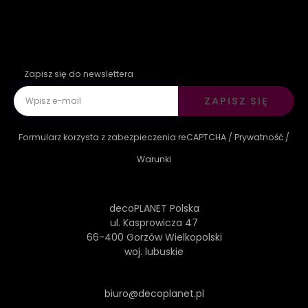
Zapisz się do newslettera
ZAPISZ SIĘ
Formularz korzysta z zabezpieczenia reCAPTCHA /
Prywatność
/
Warunki
decoPLANET Polska
ul. Kasprowicza 47
66-400 Gorzów Wielkopolski
woj. lubuskie
biuro@decoplanet.pl