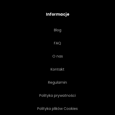
GŁOWA
MOKRY
Informacje
DZIKI
NATURALNY
Blog
ORANŻERIA
PRZETARGU
FAQ
NA BIAŁYM TLE
CHROM
O nas
CIEMNY
NIEREALNE
Kontakt
FANTASMAGORYCZNY
Regulamin
Polityka prywatności
GWIAZDA
NIEREALNY
Polityka plików Cookies
RETRO