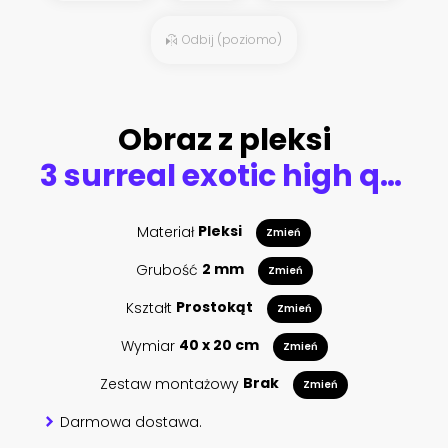
Odbij (poziomo)
Obraz z pleksi
3 surreal exotic high quality turquoise flowers macro isolated on black. Greeting card objects for anniversary, wedding, mothers and womens day design
Materiał
Pleksi
Zmień
Grubość
2 mm
Zmień
Kształt
Prostokąt
Zmień
Wymiar
40 x 20 cm
Zmień
Zestaw montażowy
Brak
Zmień
Darmowa dostawa.