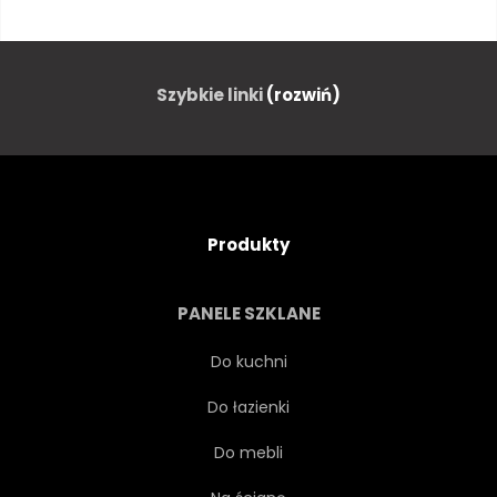
RZEKI
TRZY
WODA
ARCHITEKTURA
GRÓD
Szybkie linki
(rozwiń)
EUROPA
PUNKT ORIENTACYJNY
Produkty
KRAJOBRAZ MIASTA
STATUA
PANELE SZKLANE
ULICA
PODRÓŻ
Do kuchni
Do łazienki
SŁAWNY
RZEŻBA
Do mebli
ARCHES
SZTUKA