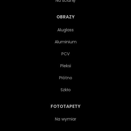
Na ścianę
NOC
ŚWIATŁO
OBRAZY
Aluglass
SUNDOWN
ANTYCZNY
Aluminium
MIEJSKI
ZŁOTO
PCV
Pleksi
WIECZÓR
EUROPEJSKIEJ
Płótno
ZABYTKOWY
POMNIK
Szkło
LAMPKA
OŚWIETLONY
FOTOTAPETY
FRANCUSKI
PAŁAC
Na wymiar