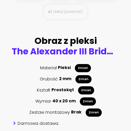
Odbij (poziomo)
Obraz z pleksi
The Alexander III Bridge across Seine river in Paris
Materiał
Pleksi
Zmień
Grubość
2 mm
Zmień
Kształt
Prostokąt
Zmień
Wymiar
40 x 20 cm
Zmień
Zestaw montażowy
Brak
Zmień
Darmowa dostawa.