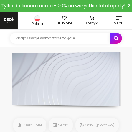
Tylko do końca marca - 20% na wszystkie fototapety!
Ulubione
Koszyk
Menu
Polska
Czerń i biel
Sepia
Odbij (pionowo)