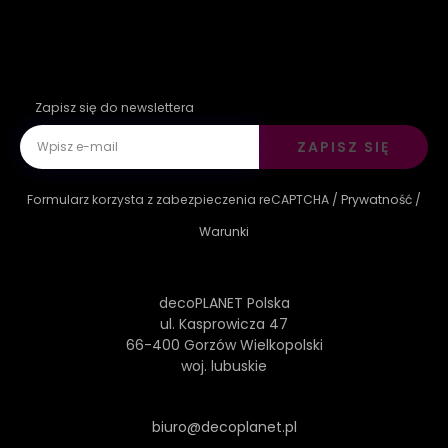
Zapisz się do newslettera
ZAPISZ SIĘ
Formularz korzysta z zabezpieczenia reCAPTCHA /
Prywatność
/
Warunki
decoPLANET Polska
ul. Kasprowicza 47
66-400 Gorzów Wielkopolski
woj. lubuskie
biuro@decoplanet.pl