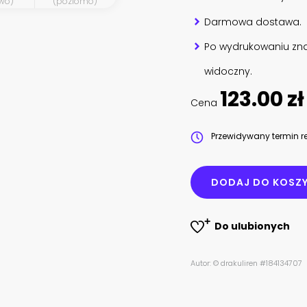
wo)
(poziomo)
Darmowa dostawa.
Po wydrukowaniu zna
widoczny.
123.00 zł
Cena
Przewidywany termin re
DODAJ DO KOSZ
Do ulubionych
Autor: © drakuliren #184134707