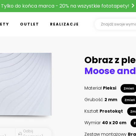
Tylko do końca marca - 20% na wszystkie fototapety!
ETY
OUTLET
REALIZACJE
Obraz z ple
Materiał
Pleksi
Zmień
Grubość
2 mm
Zmień
Kształt
Prostokąt
Zm
Wymiar
40 x 20 cm
Z
Odbij
Zestaw montażowy
Bra