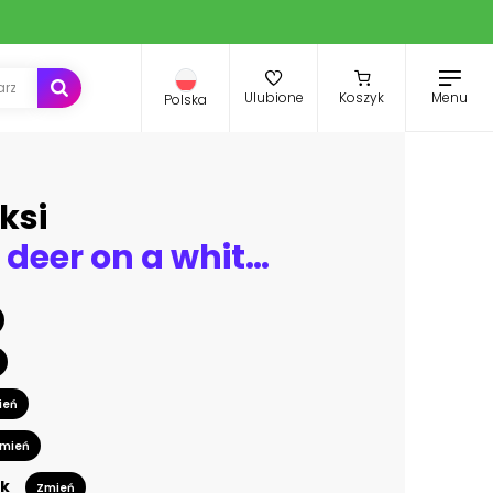
Menu
Ulubione
Koszyk
Polska
ksi
Moose and deer on a white background
ień
mień
k
Zmień