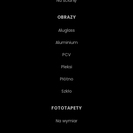
Na ścianę
STYL
LATO
OBRAZY
Aluglass
WŁÓKIENNICZYCH
TEKSTURA
Aluminium
TRADYCYJNYCH
VINTAGE
PCV
Pleksi
BIAŁY
Płótno
Szkło
FOTOTAPETY
Na wymiar