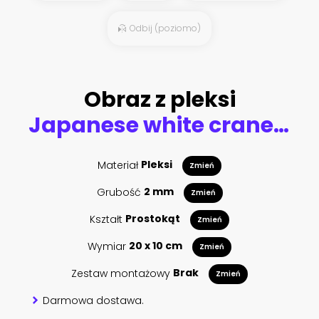
Odbij (poziomo)
Obraz z pleksi
Japanese white cranes in different poses for your design (embroidery, textiles, printing)
Materiał
Pleksi
Zmień
Grubość
2 mm
Zmień
Kształt
Prostokąt
Zmień
Wymiar
20 x 10 cm
Zmień
Zestaw montażowy
Brak
Zmień
Darmowa dostawa.