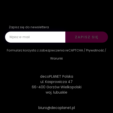
Zapisz się do newslettera
ZAPISZ SIĘ
Formularz korzysta z zabezpieczenia reCAPTCHA /
Prywatność
/
Warunki
decoPLANET Polska
ul. Kasprowicza 47
66-400 Gorzów Wielkopolski
woj. lubuskie
biuro@decoplanet.pl