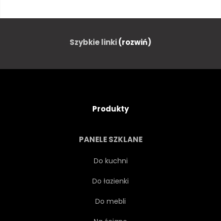
ZWIERZĘ
AZJA
AZJATYCKI
TŁO
Szybkie linki
(rozwiń)
PTAK
CZARNY
CHIŃSKI
OZDOBA
Produkty
PROJEKTOWAĆ
MODA
PANELE SZKLANE
KWIATOWY
KWIAT
Do kuchni
Do łazienki
ILUSTRACJA
NATURA
Do mebli
WZÓR
CZERWONY