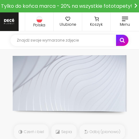
Tylko do końca marca - 20% na wszystkie fototapety!
Ulubione
Koszyk
Menu
Polska
Czerń i biel
Sepia
Odbij (pionowo)