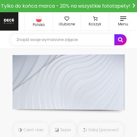
Tylko do końca marca - 20% na wszystkie fototapety!
Ulubione
Koszyk
Menu
Polska
Czerń i biel
Sepia
Odbij (pionowo)