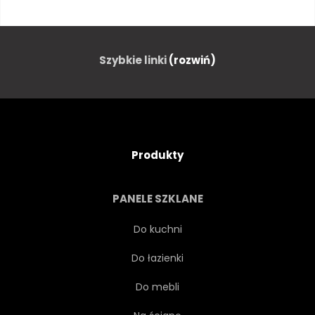
EUROPEJSKIEJ
SŁAWNY
FANTASTYCZNY
MGŁA
Szybkie linki
(rozwiń)
MGLISTY
LAS
WZGÓRZE
WAKACJE
Produkty
HORYZONT
JURA
PANELE SZKLANE
PEJZAŻ
RANEK
Do kuchni
Do łazienki
GÓRA
NATURA
Do mebli
POMARAŃCZOWY
PARK