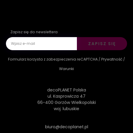
Zapisz się do newslettera
ZAPISZ SIĘ
Formularz korzysta z zabezpieczenia reCAPTCHA /
Prywatność
/
Warunki
decoPLANET Polska
ul. Kasprowicza 47
66-400 Gorzów Wielkopolski
woj. lubuskie
biuro@decoplanet.pl