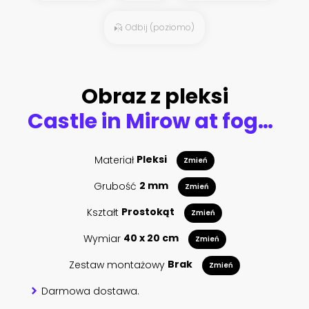
Odbij (poziomo)
Obraz z pleksi
Castle in Mirow at foggy morning on the Jura Krakowsko-Czestochowska, Poland
Materiał
Pleksi
Zmień
Grubość
2 mm
Zmień
Kształt
Prostokąt
Zmień
Wymiar
40 x 20 cm
Zmień
Zestaw montażowy
Brak
Zmień
Darmowa dostawa.