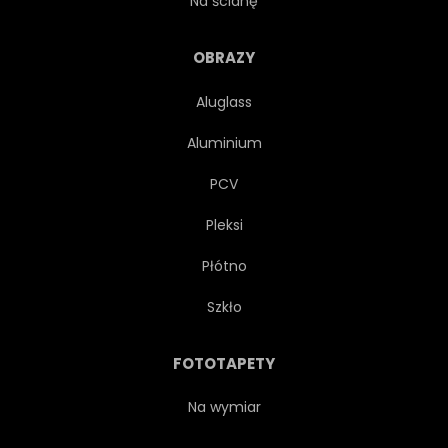
Na ścianę
POLEN
POLEROWAĆ
OBRAZY
Aluglass
OPOKA
ZWIEDZANIE
Aluminium
ŚLĄSK
NIEBO
PCV
Pleksi
SŁOŃCE
WSCHODY
Płótno
SUNDOWN
TOURING
Szkło
TOURISMUS
TURYSTA
FOTOTAPETY
PODRÓŻ
DRZEWA
Na wymiar