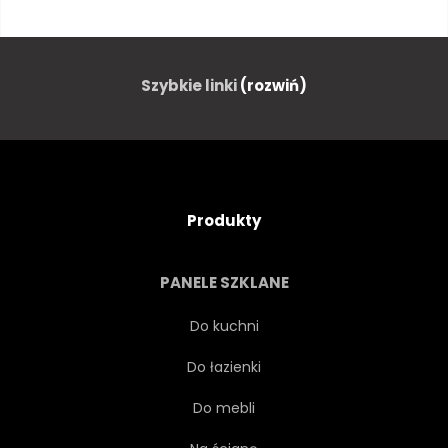
SZABLON
OGIEŃ
PŁOMIEŃ
WODA
Szybkie linki
(rozwiń)
SPRZĘT
WYPOCZYNEK
SPORT
PRĘDKOŚĆ
Produkty
SYMBOL
CZARNY
PANELE SZKLANE
ROZJARZONY
DZIAŁALNOŚĆ
Do kuchni
Do łazienki
KOLOR
OBRAZ
Do mebli
OBIEKT
POTĘGA