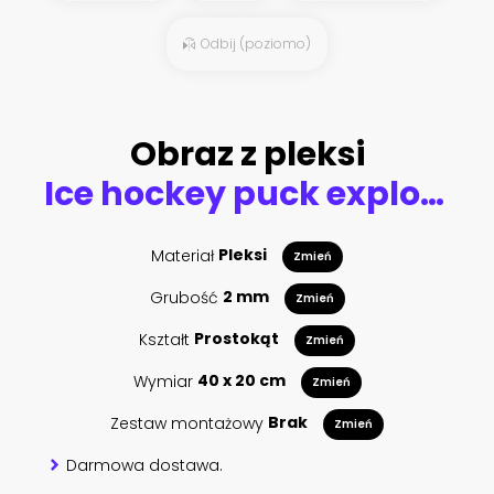
Odbij (poziomo)
Obraz z pleksi
Ice hockey puck exploding by elements fire and water. Background for sports tournament poster or placard. Vertical design with copy space.
Materiał
Pleksi
Zmień
Grubość
2 mm
Zmień
Kształt
Prostokąt
Zmień
Wymiar
40 x 20 cm
Zmień
Zestaw montażowy
Brak
Zmień
Darmowa dostawa.