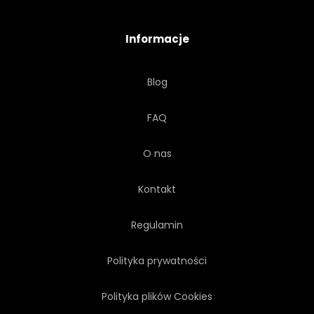
TEKST
SZTUKA
Informacje
ZAPROSZENIE
MACZUGA
Blog
NOWOCZESNY
TRANSPARENT
FAQ
NAGŁÓWEK
STYLOWY
O nas
MISTRZ
ZIMĄ
Kontakt
Regulamin
Polityka prywatności
Polityka plików Cookies