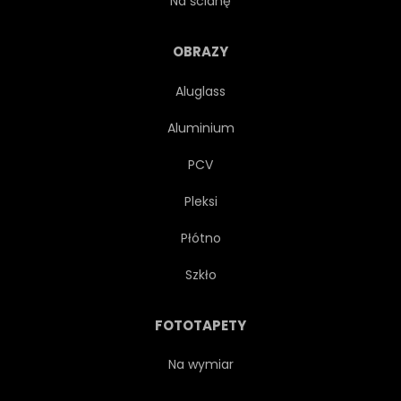
Na ścianę
POJEDYNCZY
SZTORM
OBRAZY
Aluglass
DYM
TŁO
GRA
Aluminium
ILUSTRACJA
DRUŻYNA
PCV
Pleksi
PROJEKTOWAĆ
LIGA
Płótno
REKREACJA
GRAĆ
Szkło
MISTRZOSTWO
ULOTKA
FOTOTAPETY
KONCEPCJA
OBWIESZCZENIE
Na wymiar