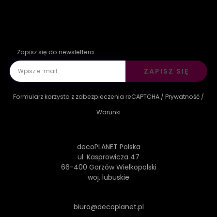
Zapisz się do newslettera
ZAPISZ SIĘ
Formularz korzysta z zabezpieczenia reCAPTCHA /
Prywatność
/
Warunki
decoPLANET Polska
ul. Kasprowicza 47
66-400 Gorzów Wielkopolski
woj. lubuskie
biuro@decoplanet.pl