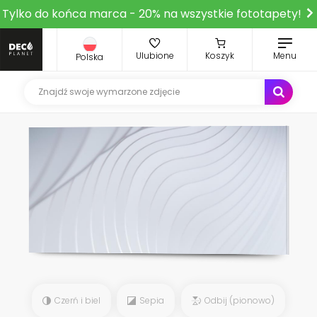
Tylko do końca marca - 20% na wszystkie fototapety!
Ulubione
Koszyk
Menu
Polska
Czerń i biel
Sepia
Odbij (pionowo)