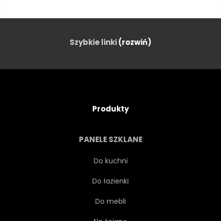
LATO
JEDZENIE
ZDROWY
NATURALNY
Szybkie linki
(rozwiń)
ROŚLINA
ŚWIEŻY
VINTAGE
LIŚĆ
Produkty
DREWNO
OGRÓD
PANELE SZKLANE
ŚWIEŻOŚĆ
ORGANICZNY
Do kuchni
Do łazienki
GAŁĄŹ
MEDYCYNA
Do mebli
KULINARNE
SKŁADNIKA