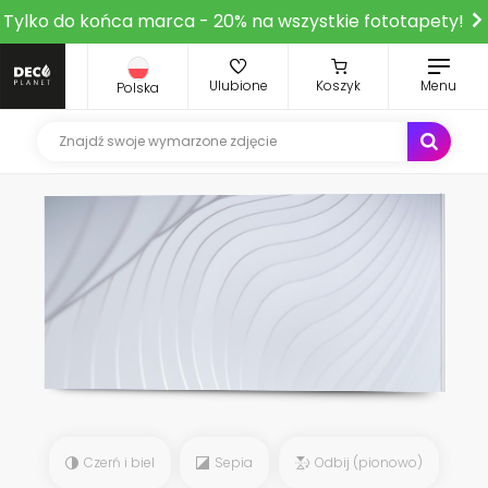
Tylko do końca marca - 20% na wszystkie fototapety!
Ulubione
Koszyk
Menu
Polska
Czerń i biel
Sepia
Odbij (pionowo)