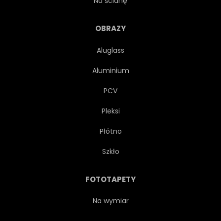
Na ścianę
GOTOWANIE
SUROWY
OBRAZY
Aluglass
GOTOWAĆ
ZIOŁO
Aluminium
KIŚĆ
ZAPACH
PCV
Pleksi
PRZYPRAWA
ZIOŁOWY
Płótno
ETERYCZNY
PRZYPRAWOWY
Szkło
STÓŁ
FOTOTAPETY
Na wymiar