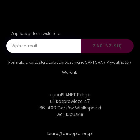
Zapisz się do newslettera
ZAPISZ SIĘ
Formularz korzysta z zabezpieczenia reCAPTCHA /
Prywatność
/
Warunki
decoPLANET Polska
ul. Kasprowicza 47
66-400 Gorzów Wielkopolski
woj. lubuskie
biuro@decoplanet.pl