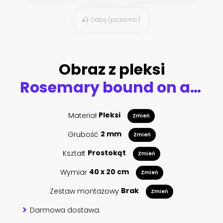
Odbij (poziomo)
Obraz z pleksi
Rosemary bound on a wooden board
Materiał
Pleksi
Zmień
Grubość
2 mm
Zmień
Kształt
Prostokąt
Zmień
Wymiar
40 x 20 cm
Zmień
Zestaw montażowy
Brak
Zmień
Darmowa dostawa.