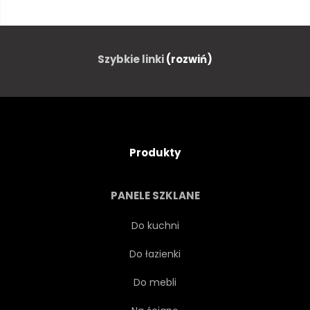
NOWY JORK
MANHATAN
AMERYKA
SKLEP
Szybkie linki
(rozwiń)
RUCHU
CZARNY
MARKA
BROADWAY
Produkty
PODRÓŻ
BUDYNEK
PANELE SZKLANE
ZAJĘTY
PRĘDKOŚĆ
Do kuchni
Do łazienki
PANORAMA
DROGA
Do mebli
NIEZWYKŁY
KWADRAT