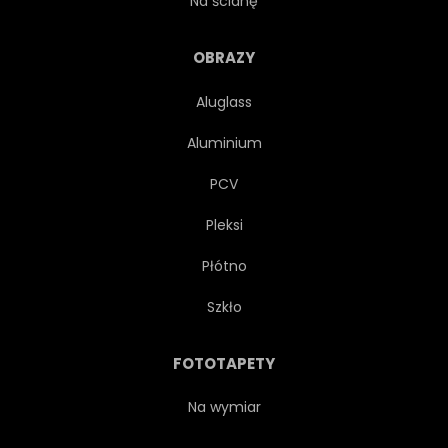
Na ścianę
UNITED STATES
OBRAZY
Aluglass
PRZECHOWYWAĆ
WIDOK
Aluminium
BIZNES
MIEJSKI
PCV
Pleksi
JASNY
KOMERCYJNYCH
Płótno
ŚWIATŁO
LUDZIE
Szkło
ZJEDNOCZONEJ
TURYSTA
FOTOTAPETY
NOWOCZESNY
ZNAK
Na wymiar