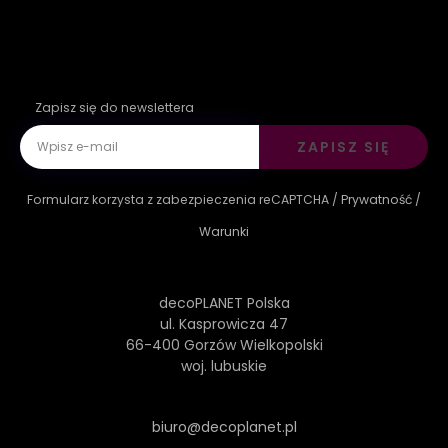
Zapisz się do newslettera
ZAPISZ SIĘ
Formularz korzysta z zabezpieczenia reCAPTCHA /
Prywatność
/
Warunki
decoPLANET Polska
ul. Kasprowicza 47
66-400 Gorzów Wielkopolski
woj. lubuskie
biuro@decoplanet.pl