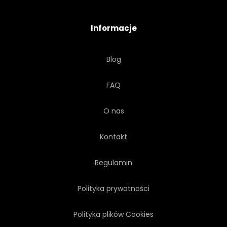
CZAS
SŁAWNY
Informacje
WYSOKI
ARCHITEKTURA
Blog
GRÓD
TOURISMUS
FAQ
ORYGINAŁ
POŚPIECH
O nas
LIMUZYNA
KĄT
Kontakt
REKLAMA
PIESZYCH
Regulamin
Polityka prywatności
AMERYKAŃSKI
SUNDOWN
Polityka plików Cookies
WSCHODY