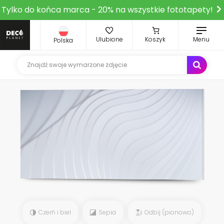
Tylko do końca marca - 20% na wszystkie fototapety!
Ulubione
Koszyk
Menu
Polska
Czerń i biel
Sepia
Odbij (pionowo)