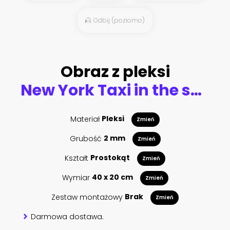
Odbij (poziomo)
Obraz z pleksi
New York Taxi in the sunlight
Materiał
Pleksi
Zmień
Grubość
2 mm
Zmień
Kształt
Prostokąt
Zmień
Wymiar
40 x 20 cm
Zmień
Zestaw montażowy
Brak
Zmień
Darmowa dostawa.