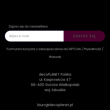
Zapisz się do newslettera
ZAPISZ SIĘ
Formularz korzysta z zabezpieczenia reCAPTCHA /
Prywatność
/
Warunki
decoPLANET Polska
ul. Kasprowicza 47
66-400 Gorzów Wielkopolski
woj. lubuskie
biuro@decoplanet.pl