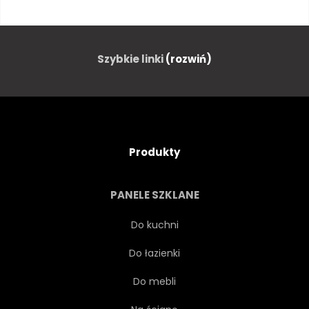
OLIWKOWY
NIEBO
TŁO
ZIELONY
Szybkie linki
(rozwiń)
WSCHODY
LATO
WESOŁY
WIEJSKI
Produkty
PIĘKNY
PODŚWIETLENIE
PANELE SZKLANE
ZMIERZCH
POMARAŃCZOWY
Do kuchni
Do łazienki
PANORAMICZNY
Do mebli
PERSPEKTYWA
WIDOK