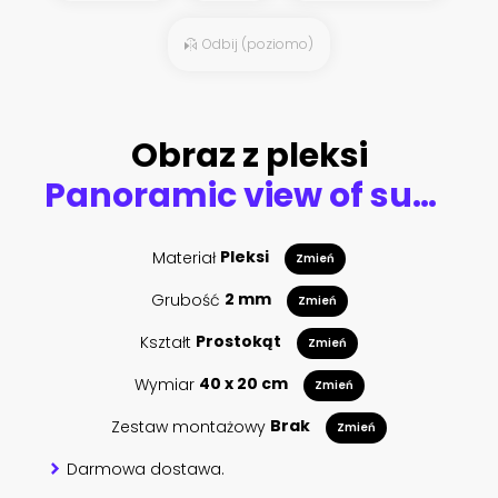
Odbij (poziomo)
Obraz z pleksi
Panoramic view of sunset behind grass field and olive trees
Materiał
Pleksi
Zmień
Grubość
2 mm
Zmień
Kształt
Prostokąt
Zmień
Wymiar
40 x 20 cm
Zmień
Zestaw montażowy
Brak
Zmień
Darmowa dostawa.