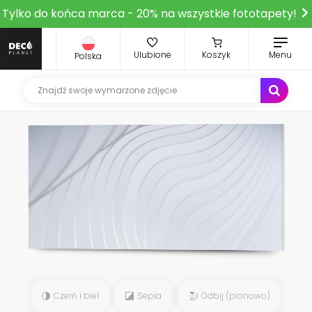
Tylko do końca marca - 20% na wszystkie fototapety!
Ulubione
Koszyk
Menu
Polska
Czerń i biel
Sepia
Odbij (pionowo)