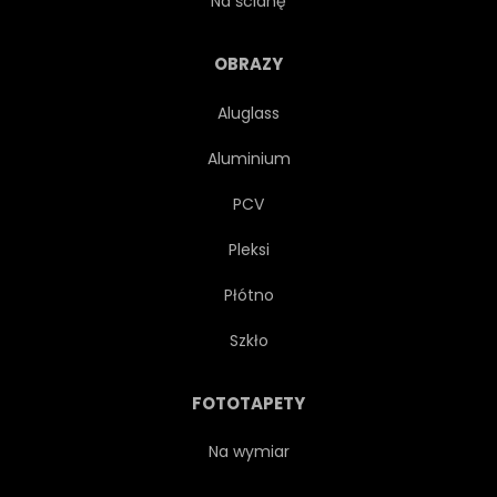
Na ścianę
EUROPEJSKIEJ
ZACHODNICH
OBRAZY
Aluglass
WSCHODNIEJ
FANTASY
Aluminium
NATURA
DZIWNY
PCV
Pleksi
TROPIKÓW
TREND
Płótno
HIPSTER
MODEL
Szkło
PIASZCZYSTY
STYLOWY
FOTOTAPETY
STYL ŻYCIA
SOCZYSTY
Na wymiar