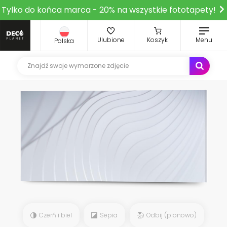
Tylko do końca marca - 20% na wszystkie fototapety!
Ulubione
Koszyk
Menu
Polska
Czerń i biel
Sepia
Odbij (pionowo)