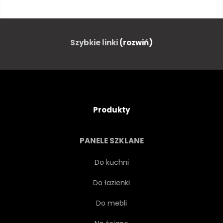
KOBIECE
CHUDY
SPÓDNICA
PUSTYNIA
Szybkie linki
(rozwiń)
SZTUKA
MŁODY
ROŚLINA
LATO
Produkty
PAŁĄK
AUSSENAUFNAHME
PANELE SZKLANE
CYGAN
WOLNOŚĆ
Do kuchni
Do łazienki
ZIELONY
BIAŁY
Do mebli
RÓŻOWY
EGZOTYCZNY