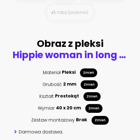
Odbij (poziomo)
Obraz z pleksi
Hippie woman in long pink skirt walking near big cactuses
Materiał
Pleksi
Zmień
Grubość
2 mm
Zmień
Kształt
Prostokąt
Zmień
Wymiar
40 x 20 cm
Zmień
Zestaw montażowy
Brak
Zmień
Darmowa dostawa.