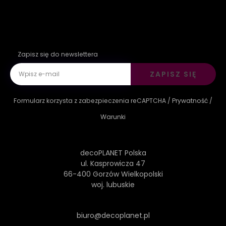
Zapisz się do newslettera
ZAPISZ SIĘ
Formularz korzysta z zabezpieczenia reCAPTCHA /
Prywatność
/
Warunki
decoPLANET Polska
ul. Kasprowicza 47
66-400 Gorzów Wielkopolski
woj. lubuskie
biuro@decoplanet.pl