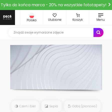
Tylko do końca marca - 20% na wszystkie fototapety!
Ulubione
Koszyk
Menu
Polska
Czerń i biel
Sepia
Odbij (pionowo)