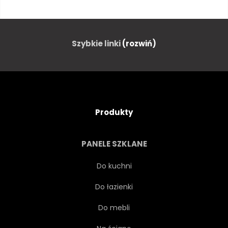
CZARNY
KOBIECE
MODA
PORTRET
Szybkie linki
(rozwiń)
OKO
ŁADNY
NOWOCZESNY
ATRAMENT
Produkty
DAMA
ILUSTRACJA
PANELE SZKLANE
WARGA
OZDOBNY
Do kuchni
Do łazienki
MŁODY
ZAKUPY
Do mebli
DZIEWCZYNKA
TEKSTURA