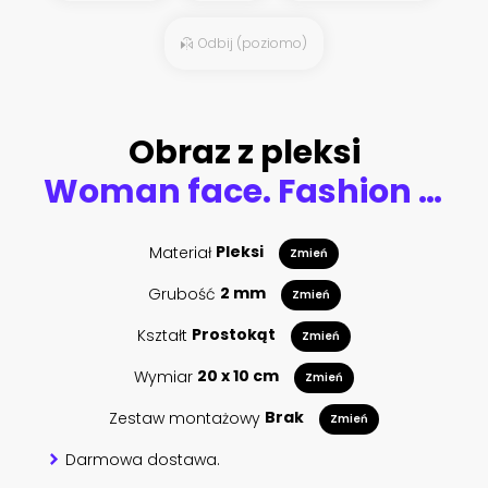
Odbij (poziomo)
Obraz z pleksi
Woman face. Fashion illustration
Materiał
Pleksi
Zmień
Grubość
2 mm
Zmień
Kształt
Prostokąt
Zmień
Wymiar
20 x 10 cm
Zmień
Zestaw montażowy
Brak
Zmień
Darmowa dostawa.