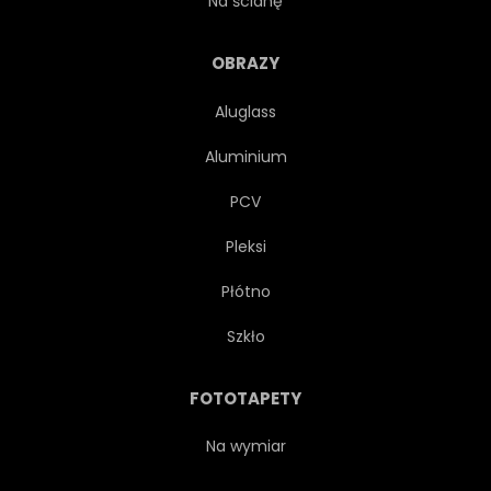
Na ścianę
ZMYSŁOWY
PROJEKTOWAĆ
OBRAZY
Aluglass
KOBIETA
KOLOR
Aluminium
AKWARELA
OSOBA
PCV
Pleksi
MAKIJAŻ
URODA
Płótno
WŁOS
ELEGANCJA
Szkło
RYSOWAĆ
SZTUKA
FOTOTAPETY
STYL
PIĘKNY
TŁO
Na wymiar