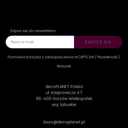
Zapisz się do newslettera
ZAPISZ SIĘ
Formularz korzysta z zabezpieczenia reCAPTCHA /
Prywatność
/
Warunki
decoPLANET Polska
ul. Kasprowicza 47
66-400 Gorzów Wielkopolski
woj. lubuskie
biuro@decoplanet.pl