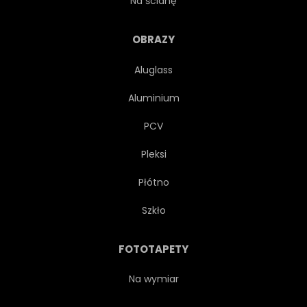
Na ścianę
ROŚLINA
PEJZAŻ
OBRAZY
Aluglass
DREWNIANY
NATURALNY
Aluminium
BUJNY
SIEDZIEĆ
PCV
Pleksi
POKOJOWY
Płótno
Szkło
FOTOTAPETY
Na wymiar