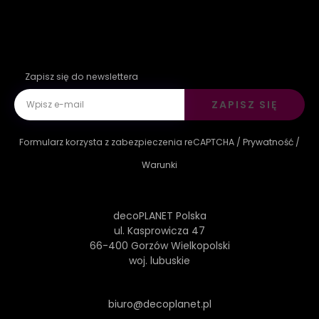
Zapisz się do newslettera
ZAPISZ SIĘ
Formularz korzysta z zabezpieczenia reCAPTCHA /
Prywatność
/
Warunki
decoPLANET Polska
ul. Kasprowicza 47
66-400 Gorzów Wielkopolski
woj. lubuskie
biuro@decoplanet.pl