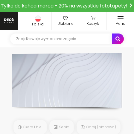
Tylko do końca marca - 20% na wszystkie fototapety!
Ulubione
Koszyk
Menu
Polska
Czerń i biel
Sepia
Odbij (pionowo)