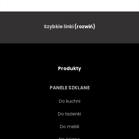
KWIAT
KRZEW
NATURA
BIAŁY
Szybkie linki
(rozwiń)
ZIELENI
PARK
KWITNĄĆ
PIĘKNY
Produkty
RÓŻANECZNIK
URODA
PANELE SZKLANE
ZIELONY
CZERWONY
Do kuchni
Do łazienki
ANGIELSKI
RÓŻOWY
Do mebli
ŁADNY
JASNY