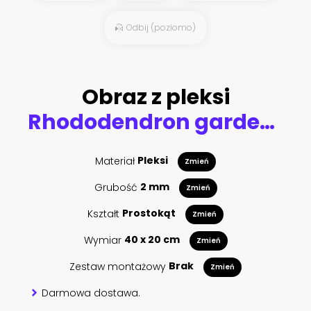
Odbij (poziomo)
Obraz z pleksi
Rhododendron garden with wooden bench.
Materiał
Pleksi
Zmień
Grubość
2 mm
Zmień
Kształt
Prostokąt
Zmień
Wymiar
40 x 20 cm
Zmień
Zestaw montażowy
Brak
Zmień
Darmowa dostawa.