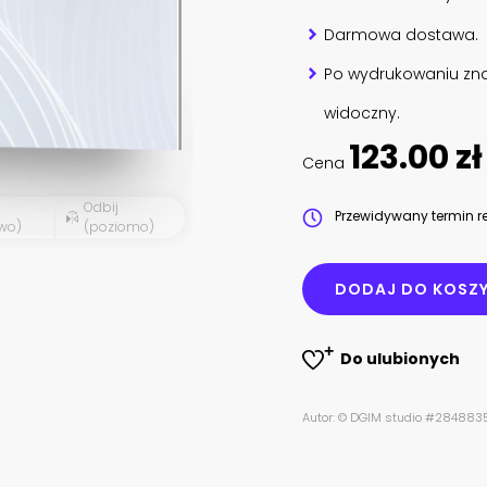
Darmowa dostawa.
Po wydrukowaniu zna
widoczny.
123.00 zł
Cena
Odbij
Przewidywany termin re
wo)
(poziomo)
DODAJ DO KOSZ
Do ulubionych
Autor: © DGIM studio #284883