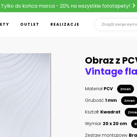
Tylko do końca marca - 20% na wszystkie fototapety!
ETY
OUTLET
REALIZACJE
Obraz z PC
Materiał
PCV
Zmień
Grubość
1 mm
Zmień
Kształt
Kwadrat
Zmie
Wymiar
20 x 20 cm
Z
Zestaw montażowy
Bra