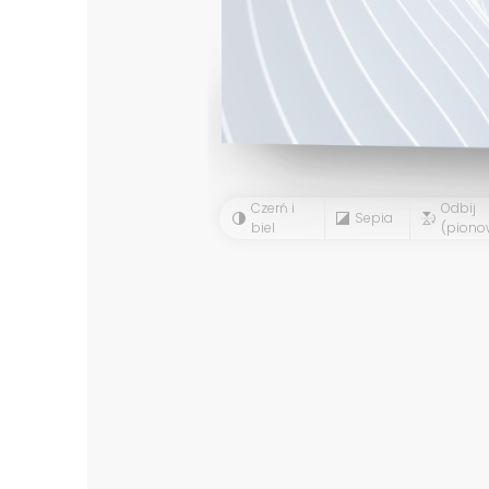
Czerń i
Odbij
Sepia
biel
(piono