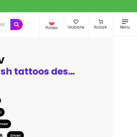
Menu
Ulubione
Koszyk
Polska
V
Vintage flash tattoos designs seamless pattern
ń
mień
k
Zmień