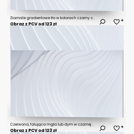
Ziarniste gradientowe tło w kolorach czarny czerwony, niebieski szum tekstura na tapecie. Szablon baneru lub plakatu w stylu graficznym retro. Światła ledowe holo bokeh na projekcie okładki
Obraz z PCV od 123 zł
Czerwona, falująca mgła lub dym w czarnej przestrzeni
Obraz z PCV od 123 zł