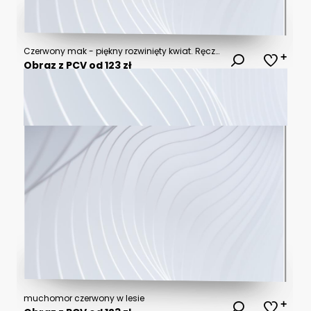
Czerwony mak - piękny rozwinięty kwiat. Ręcznie rysowana botaniczna ilustracja.
Obraz z PCV od 123 zł
muchomor czerwony w lesie