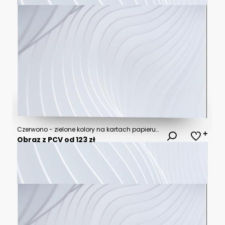
Czerwono - zielone kolory na kartach papieru z brokatem
Obraz z PCV od 123 zł