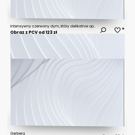
Intensywny czerwony dym, który delikatnie opada na czarne tło, tworząc hipnotyzujący kontrast.
Obraz z PCV od 123 zł
Gerbera