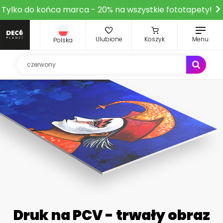
Tylko do końca marca - 20% na wszystkie fototapety!
Ulubione
Koszyk
Menu
Polska
Druk na PCV - trwały obraz