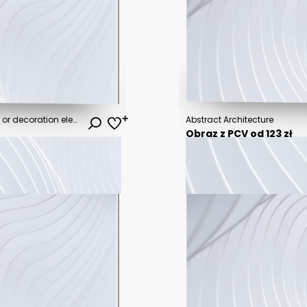
3D abstract creative background or decoration element. Digital colored flower on black background. Concept of futuristic art and modern technologies. EPS10, vector illustration.
Abstract Architecture
Obraz z PCV od 123 zł