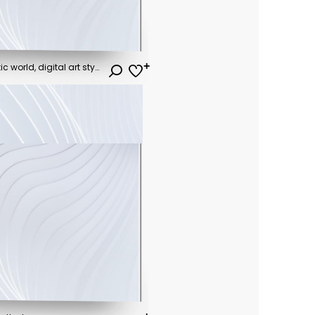
flying car traffic in the futuristic world, digital art style, illustration painting