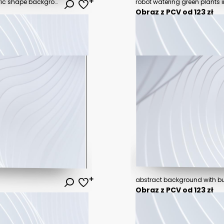
abstract pink flower and geometric shape background, modern minimalist mockup for podium display or showcase.
robot watering green plants 
Obraz z PCV od 123 zł
abstract background with but
Obraz z PCV od 123 zł