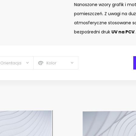
Nanoszone wzory grafik i mo
pomieszczeń. Z uwagi na duż
atmosferyczne stosowane są
bezpośredni druk
UV na PCV
.
Orientacja
Kolor