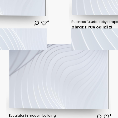
Obraz z PCV od 123 zł
Escalator in modern building