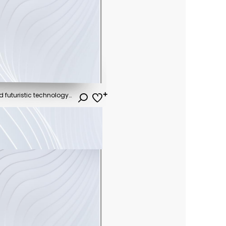
Techno mega city; urban and futuristic technology concepts, original 3d rendering