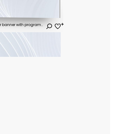
Business futuristic skyscraper banner with programm code