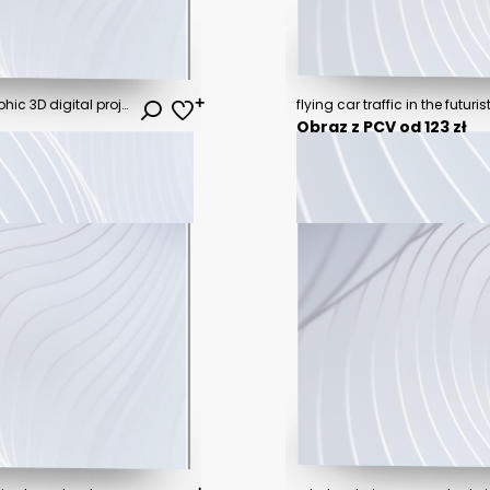
Cyborg using wireframe holographic 3D digital projection of an engine
Obraz z PCV od 123 zł