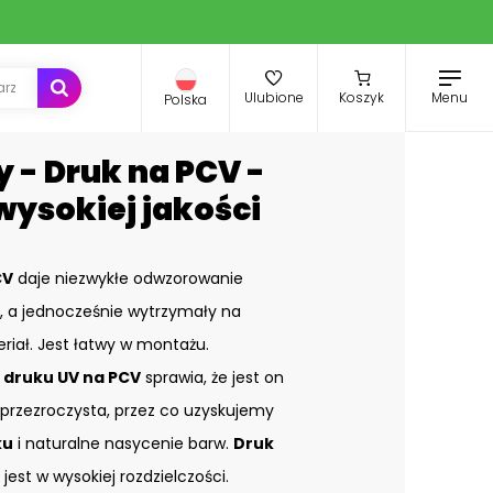
Menu
Ulubione
Koszyk
Polska
 - Druk na PCV -
wysokiej jakości
CV
daje niezwykłe odwzorowanie
ki, a jednocześnie wytrzymały na
riał. Jest łatwy w montażu.
o
druku UV na PCV
sprawia, że jest on
eprzezroczysta, przez co uzyskujemy
ku
i naturalne nasycenie barw.
Druk
est w wysokiej rozdzielczości.