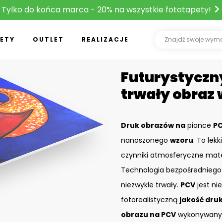
Tylko do końca marca - 20% na wszystkie fototapety!
ETY
OUTLET
REALIZACJE
Futurystyczny
trwały obraz 
Druk obrazów na
piance
P
nanoszonego
wzoru
. To lek
czynniki atmosferyczne mate
Technologia bezpośrednieg
niezwykle trwały.
PCV
jest ni
fotorealistyczną
jakość dru
obrazu na PCV
wykonywany j