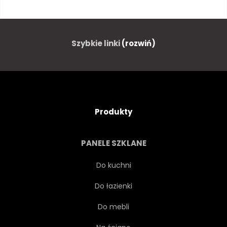
ZAPARKOWANYCH
CZERWONY
RETRO
HULAJNOGA
Szybkie linki
(rozwiń)
CIENIU
ULICA
SYMBOL
PRZEWÓZ
Produkty
PODRÓŻ
OPONY
PANELE SZKLANE
POJAZD
VINTAGE
Do kuchni
Do łazienki
Do mebli