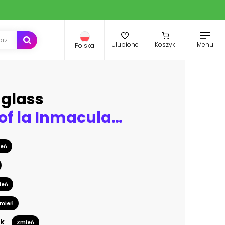
Menu
Ulubione
Koszyk
Polska
uglass
Cathedral of la Inmaculada Concepción, in downtown Cuenca, UNESCO World heritage site, Ecuador, on a sunny beautiful morning.
eń
ień
mień
k
Zmień