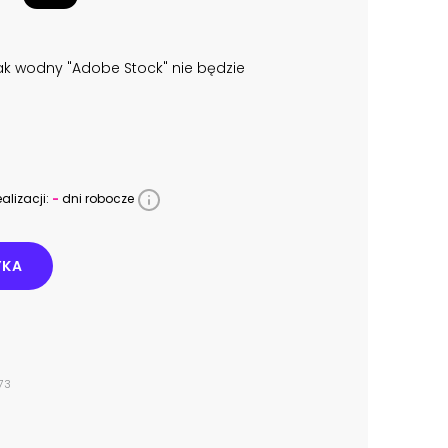
k wodny "Adobe Stock" nie będzie
alizacji:
-
dni robocze
YKA
73