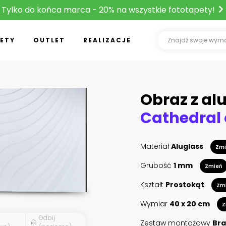
Tylko do końca marca - 20% na wszystkie fototapety!
ETY
OUTLET
REALIZACJE
Obraz z al
Materiał
Aluglass
Zmi
Grubość
1 mm
Zmień
Kształt
Prostokąt
Zm
Wymiar
40 x 20 cm
Z
Odbij
Zestaw montażowy
Bra