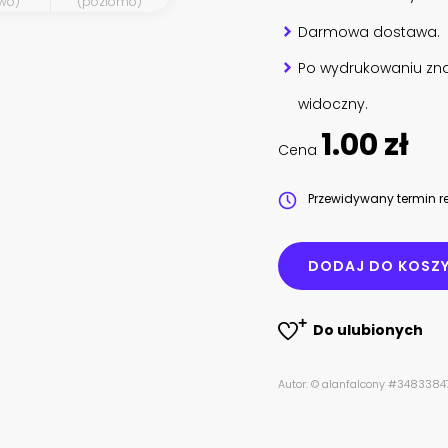
wo)
(poziomo)
Darmowa dostawa.
Po wydrukowaniu zna
widoczny.
1.00 zł
Cena
Przewidywany termin re
DODAJ DO KOSZ
Do ulubionych
Autor: © alanfalcony #3483384