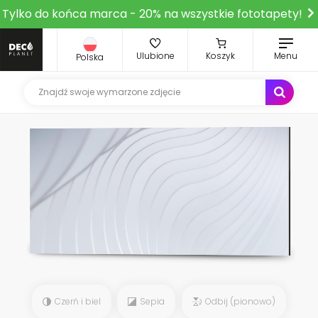
Tylko do końca marca - 20% na wszystkie fototapety!
Ulubione
Koszyk
Menu
Polska
Czerń i biel
Sepia
Odbij (pionowo)