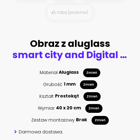
Odbij (poziomo)
Obraz z aluglass
smart city and Digital landscape in cyber world.3d illustration
Materiał
Aluglass
Zmień
Grubość
1 mm
Zmień
Kształt
Prostokąt
Zmień
Wymiar
40 x 20 cm
Zmień
Zestaw montażowy
Brak
Zmień
Darmowa dostawa.