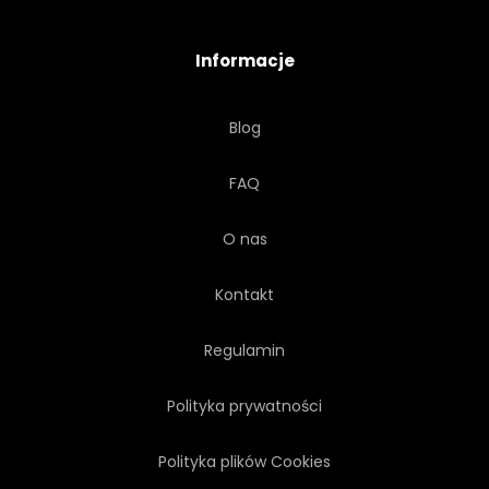
ARCHITEKTURA
PERSPEKTYWA
Informacje
STRUKTURA
ŚWIATŁO
Blog
CYBERPRZESTRZENI
FAQ
WYMIAROWYCH
O nas
BUDOWLANYCH
DRAPACZ
Kontakt
Regulamin
Polityka prywatności
Polityka plików Cookies