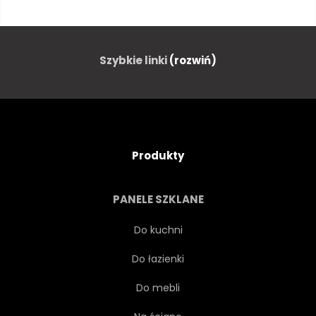
KOMUNIKACJA
ILUSTRACJA
HORYZONT
FUTURYSTYCZNY
Szybkie linki
(rozwiń)
DANE
PRZYSZŁOŚĆ
TŁO
TECHNOLOGIA
Produkty
CYFROWY
BUDYNEK
PANELE SZKLANE
INFRASTRUKTURA
Do kuchni
Do łazienki
METROPOLIA
ROZWÓJ
Do mebli
BIZNES
LINIA