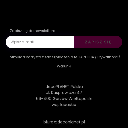
Zapisz się do newslettera
ZAPISZ SIĘ
Formularz korzysta z zabezpieczenia reCAPTCHA /
Prywatność
/
Warunki
decoPLANET Polska
ul. Kasprowicza 47
66-400 Gorzów Wielkopolski
woj. lubuskie
biuro@decoplanet.pl