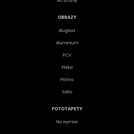
Na ścianę
CHMURA
MIEJSKI
OBRAZY
Aluglass
BEZPRZEWODOWY
Aluminium
CYBERPRZESTRZENI
SPRYTNY
PCV
Pleksi
WIRTUALNYCH
STRESZCZENIE
Płótno
PROJEKTOWAĆ
Szkło
RZECZYWISTOŚĆ
NAUKA
FOTOTAPETY
MIEJSCE
INFORMACJE
Na wymiar