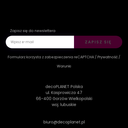
Zapisz się do newslettera
ZAPISZ SIĘ
Formularz korzysta z zabezpieczenia reCAPTCHA /
Prywatność
/
Warunki
decoPLANET Polska
ul. Kasprowicza 47
66-400 Gorzów Wielkopolski
woj. lubuskie
biuro@decoplanet.pl