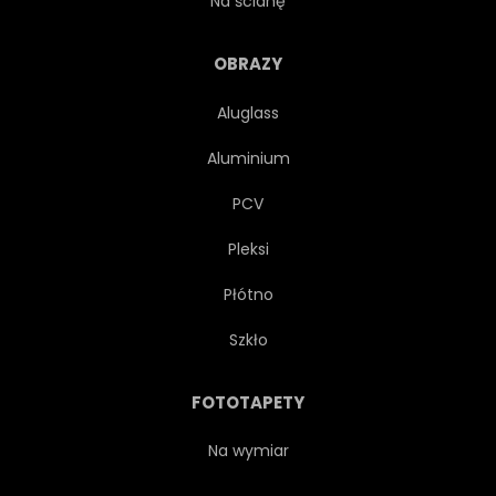
Na ścianę
ZABYTKOWY
WAKACJE
OBRAZY
Aluglass
DOM
WŁOSKI
Aluminium
LAGUNY
PCV
Pleksi
PUNKT ORIENTACYJNY
Płótno
ROZRZUTNY
LUKSUS
Szkło
STARY
MIEJSCOWOŚĆ
FOTOTAPETY
PRZEJAŻDŻKA
RZEKI
Na wymiar