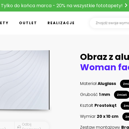
Tylko do końca marca - 20% na wszystkie fototapety!
ETY
OUTLET
REALIZACJE
Obraz z al
Materiał
Aluglass
Zmi
Grubość
1 mm
Zmień
Kształt
Prostokąt
Zm
Wymiar
20 x 10 cm
Z
Odbij
Zestaw montażowy
Bra