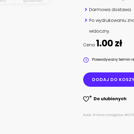
wo)
(poziomo)
Darmowa dostawa.
Po wydrukowaniu zna
widoczny.
1.00 zł
Cena
Przewidywany termin re
DODAJ DO KOSZ
Do ulubionych
Autor: © Anna Ismagilova #10