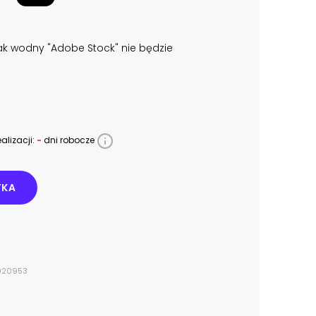
k wodny "Adobe Stock" nie będzie
alizacji:
-
dni robocze
YKA
7920953