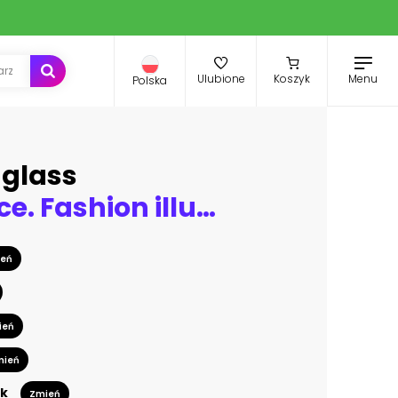
Menu
Ulubione
Koszyk
Polska
uglass
Woman face. Fashion illustration
eń
ień
mień
k
Zmień