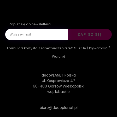
Zapisz się do newslettera
ZAPISZ SIĘ
Formularz korzysta z zabezpieczenia reCAPTCHA /
Prywatność
/
Warunki
decoPLANET Polska
ul. Kasprowicza 47
66-400 Gorzów Wielkopolski
woj. lubuskie
biuro@decoplanet.pl