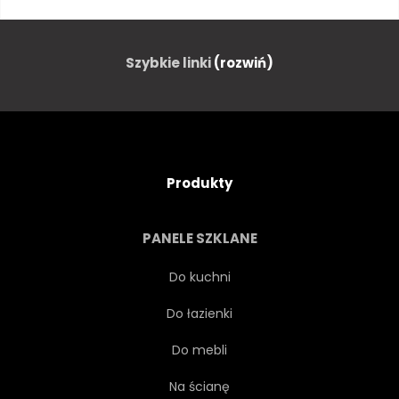
ILUSTRACJA
KONCEPCJA
MIŁOŚĆ
PARIS
Szybkie linki
(rozwiń)
DESZCZ
DESZCZOWE
ODBICIE
ROMANTYCZNY
Produkty
PODRÓŻ
PARASOL
PANELE SZKLANE
ULICA
MIASTO
Do kuchni
Do łazienki
CHMURA
DZIEŃ
Do mebli
MIEJSKI
Na ścianę