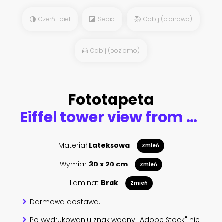
Czerń i biel
Sepia
Odbij (pionowo)
Odbij (poziomo)
Fototapeta
Eiffel tower view from the street of Paris
Materiał
Lateksowa
Zmień
Wymiar
30 x 20 cm
Zmień
Laminat
Brak
Zmień
Darmowa dostawa.
Po wydrukowaniu znak wodny "Adobe Stock" nie