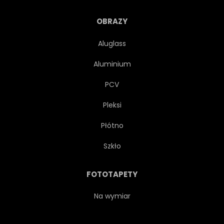
PUNKT ORIENTACYJNY
OBRAZY
Aluglass
PIONOWY
BUDYNEK
Aluminium
BALKON
OKRĘG
PCV
Pleksi
WYSOKI
MIEJSCOWOŚĆ
Płótno
ARCHITEKTURA
FRANCUSKI
Szkło
CZARNO-BIAŁY
FOTOTAPETY
AUSSENAUFNAHME
NIEBO
Na wymiar