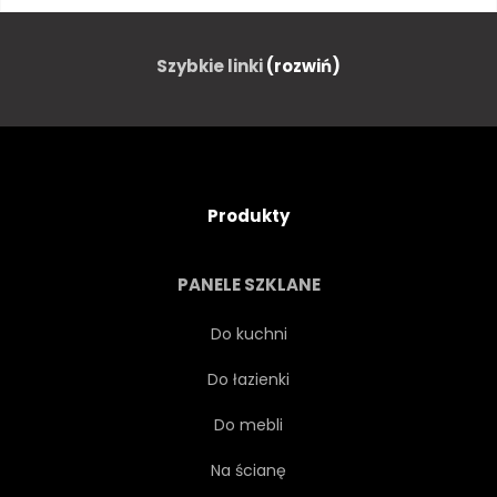
BOŻE NARODZENIE
BIAŁY
Szybkie linki
(rozwiń)
ZDROWY
SŁODKI
SOCZYSTY
DRZEWA
Produkty
SOSNA
DIETA
PANELE SZKLANE
OZDOBA
OBIEKT
Do kuchni
Do łazienki
GAŁĄŹ
EGZOTYCZNY
Do mebli
ANANAS
ŻÓŁTY
Na ścianę