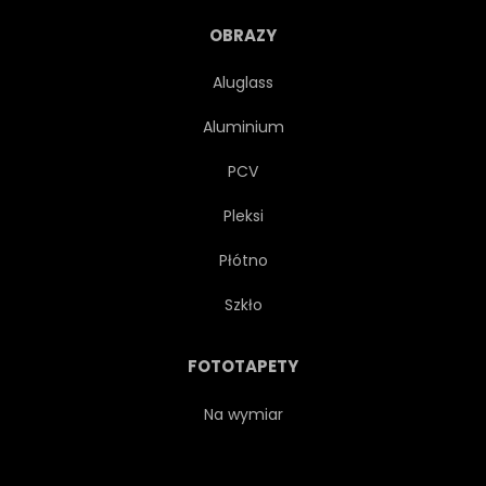
NATURA
NATURALNY
OBRAZY
Aluglass
SUROWY
LATO
TŁO
Aluminium
OWOC
ARBUZ
PCV
Pleksi
WZÓR
ILUSTRACJA
Płótno
BEZSZWOWE
PROJEKTOWAĆ
Szkło
TAPETA
POMARAŃCZOWY
FOTOTAPETY
STRESZCZENIE
LÓD
Na wymiar
TRUSKAWKA
CYTRYNA