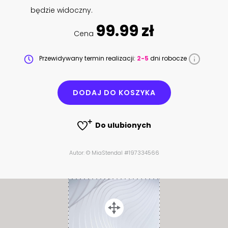
będzie widoczny.
99.99 zł
Cena
Przewidywany termin realizacji:
2-5
dni robocze
DODAJ DO KOSZYKA
Do ulubionych
Autor: © MiaStendal #197334566