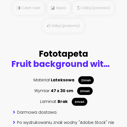
Czerń i biel
Sepia
Odbij (pionowo)
Odbij (poziomo)
Fototapeta
Fruit background with pineapple, watermelon
Materiał
Lateksowa
Zmień
Wymiar
47 x 30 cm
Zmień
Laminat
Brak
Zmień
Darmowa dostawa.
Po wydrukowaniu znak wodny "Adobe Stock" nie