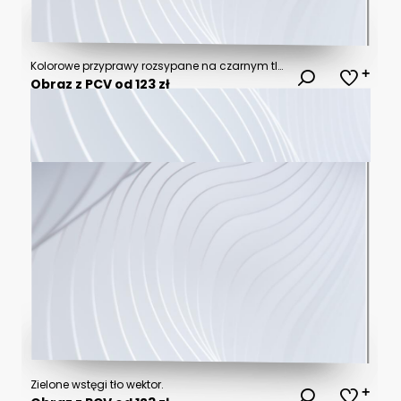
Kolorowe przyprawy rozsypane na czarnym tle tworzą żywy kontrast. Żółta kurkuma, czerwona papryka, brązowy cynamon i zielony suszony rozmaryn układają się w artystyczny wzór.
Obraz z PCV od 123 zł
Zielone wstęgi tło wektor.