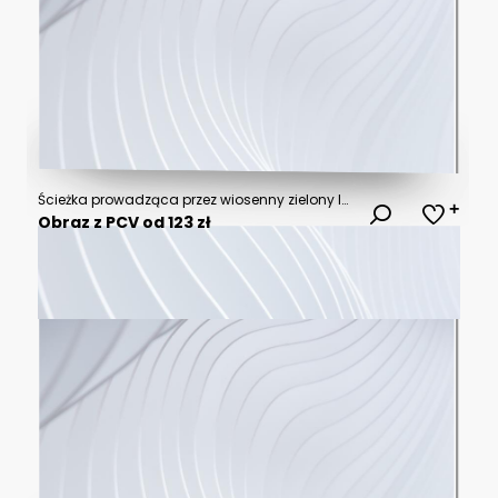
Ścieżka prowadząca przez wiosenny zielony las skąpany w promieniach słońca
Obraz z PCV od 123 zł