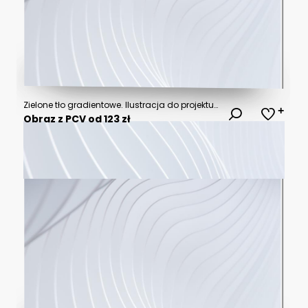
Zielone tło gradientowe. Ilustracja do projektu, oryginalny wzór z miejscem na tekst
Obraz z PCV od 123 zł