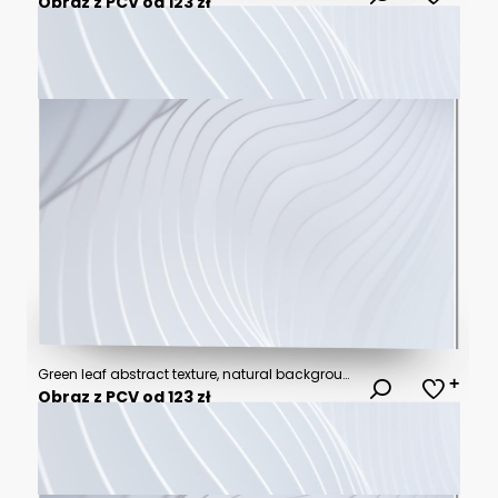
Obraz z PCV od 123 zł
Green leaf abstract texture, natural background, tropical leaf
Obraz z PCV od 123 zł