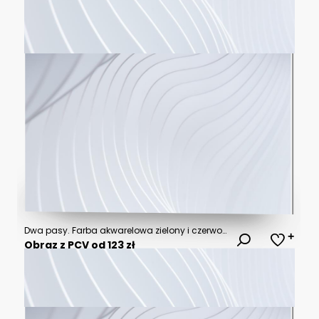
Dwa pasy. Farba akwarelowa zielony i czerwony. Świąteczne kolory. Transparentne tło.
Obraz z PCV od 123 zł