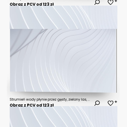
Obraz z PCV od 123 zł
Strumień wody płynie przez gęsty, zielony las, tworząc malowniczy krajobraz. Słyszalne są dźwięki spływającej wody, która biegnie przez tętniącą życiem przyrodę
Obraz z PCV od 123 zł