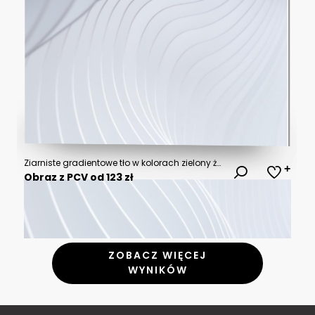
Ziarniste gradientowe tło w kolorach zielony żółty, szum tekstura na tapecie. Szablon baneru lub plakatu w stylu graficznym retro. Światła ledowe holo bokeh na projekcie okładki
Obraz z PCV od 123 zł
ZOBACZ WIĘCEJ
WYNIKÓW