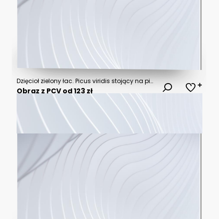
Dzięcioł zielony łac. Picus viridis stojący na pieńku i spoglądający w gorę. Zielone tło. Fotografia z Kisújszállás na Węgrzech.
Obraz z PCV od 123 zł