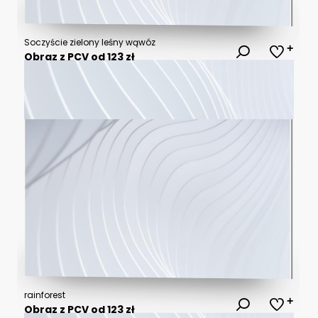
Soczyście zielony leśny wąwóz
Obraz z PCV od 123 zł
rainforest
Obraz z PCV od 123 zł