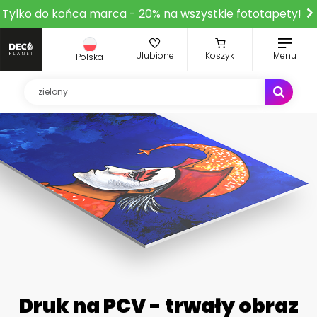
Tylko do końca marca - 20% na wszystkie fototapety!
Ulubione
Koszyk
Menu
Polska
Druk na PCV - trwały obraz