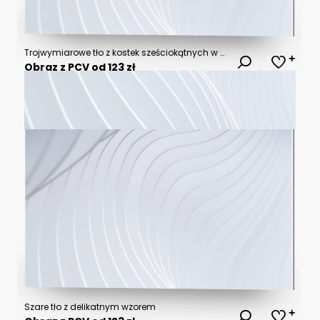
Trojwymiarowe tło z kostek sześciokątnych w szarym kolorze - 3d rendering
Obraz z PCV od 123 zł
Szare tło z delikatnym wzorem