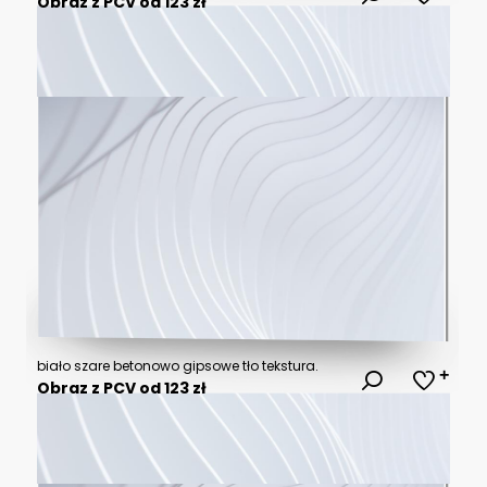
Obraz z PCV od 123 zł
biało szare betonowo gipsowe tło tekstura.
Obraz z PCV od 123 zł