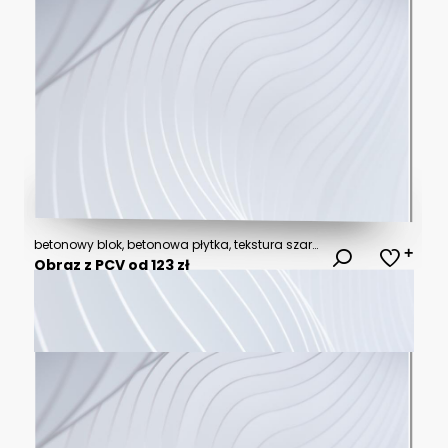
betonowy blok, betonowa płytka, tekstura szarego betonu
Obraz z PCV od 123 zł