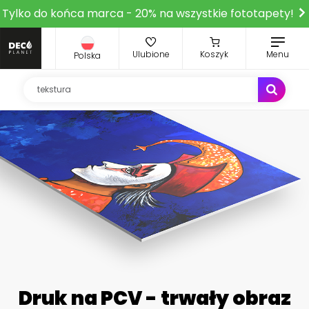
Tylko do końca marca - 20% na wszystkie fototapety!
Ulubione
Koszyk
Menu
Polska
Druk na PCV - trwały obraz