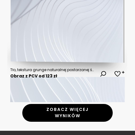
Tło, tekstura grunge naturalnej postarzanej ściany po nałożeniu siatki elewacyjnej. Klej i siatka do systemu dociepleń.
Obraz z PCV od 123 zł
ZOBACZ WIĘCEJ
WYNIKÓW