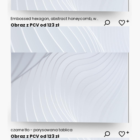
Embossed hexagon, abstract honeycomb, white background, light and shadow. Vector.
Obraz z PCV od 123 zł
czarne tło - porysowana tablica
Obraz z PCV od 123 zł