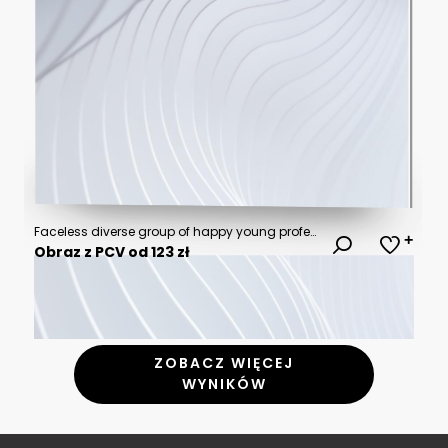
Faceless diverse group of happy young professional business colleagues having meeting and discussing project plans around wooden table in modern creative open plan office with
Obraz z PCV od 123 zł
ZOBACZ WIĘCEJ
WYNIKÓW