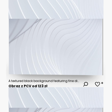
A textured black background featuring fine diagonal ridges, adding depth and a dynamic aesthetic
Obraz z PCV od 123 zł