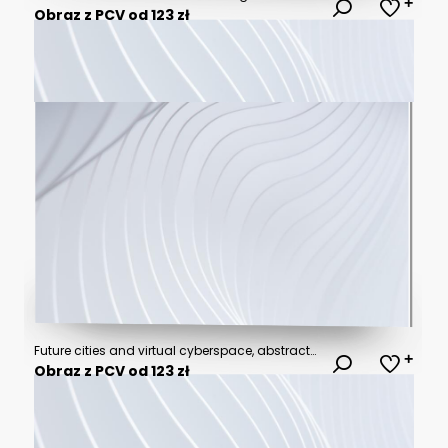
Obraz z PCV od 123 zł
Future cities and virtual cyberspace, abstract technological concept background
Obraz z PCV od 123 zł