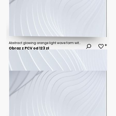
Abstract glowing orange light wave form with soft blurred gradient and dark atmospheric texture
Obraz z PCV od 123 zł