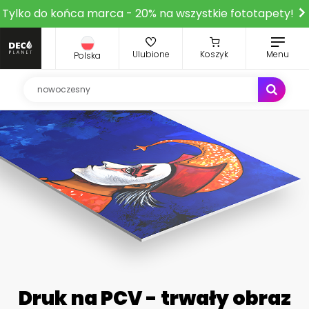
Tylko do końca marca - 20% na wszystkie fototapety!
Ulubione
Koszyk
Menu
Polska
Druk na PCV - trwały obraz