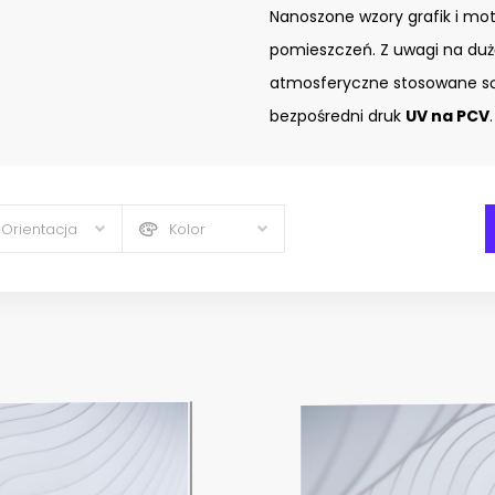
Nanoszone wzory grafik i mo
pomieszczeń. Z uwagi na duż
atmosferyczne stosowane są
bezpośredni druk
UV na PCV
.
Orientacja
Kolor