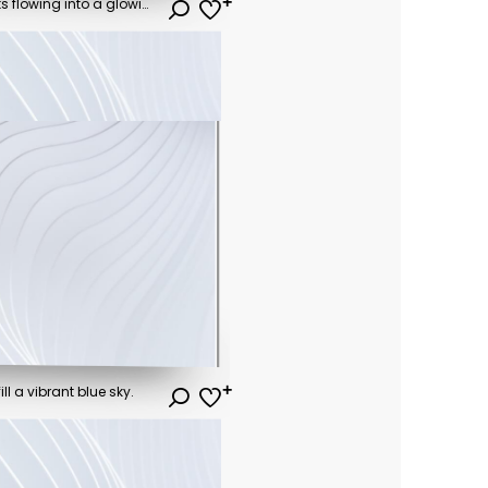
A stream of binary code digits flowing into a glowing data processing interface with light trails representing information transfer and analysis
ll a vibrant blue sky.