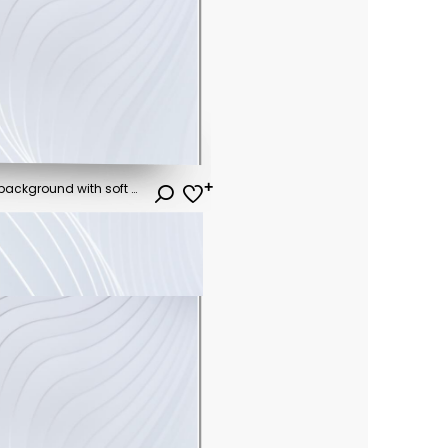
Futuristic dark blue abstract background with soft glowing wave gradients..vector illustration.