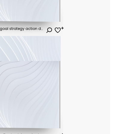
Action plan infographic with goal strategy action development success steps