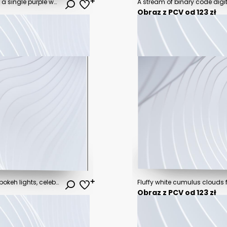
A minimalist illustration featuring a single purple wave line, perfect for adding a touch of elegance to your design.
Obraz z PCV od 123 zł
Glittering swirl, blue background, bokeh lights, celebration
Fluffy white cumulus clouds fi
Obraz z PCV od 123 zł