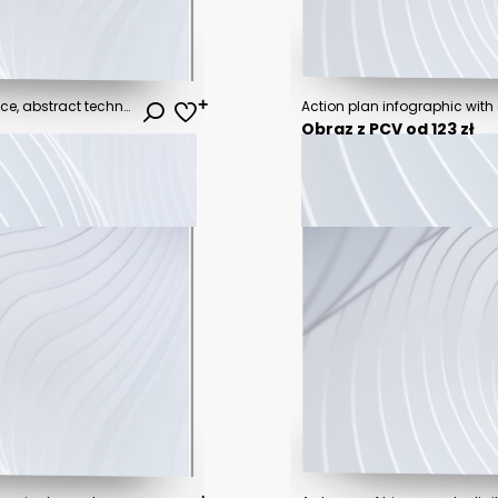
Future cities and virtual cyberspace, abstract technological concept background
Obraz z PCV od 123 zł