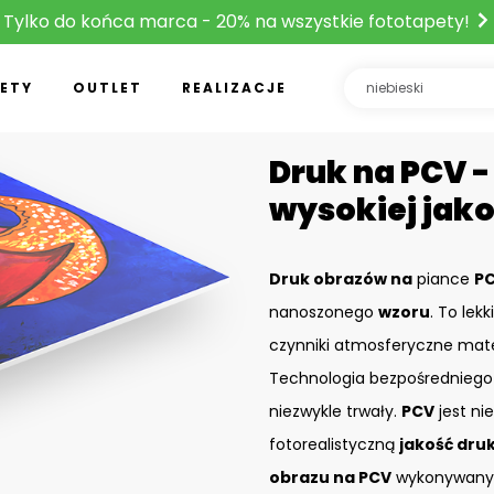
Tylko do końca marca - 20% na wszystkie fototapety!
ETY
OUTLET
REALIZACJE
Druk na PCV -
wysokiej jako
Druk obrazów na
piance
P
nanoszonego
wzoru
. To lek
czynniki atmosferyczne mate
Technologia bezpośrednieg
niezwykle trwały.
PCV
jest ni
fotorealistyczną
jakość dru
obrazu na PCV
wykonywany j