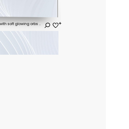
Abstract bokeh background with soft glowing orbs and sparkling particles in a dreamy blue atmosphere