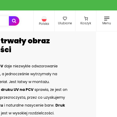
Menu
Ulubione
Koszyk
Polska
 trwały obraz
ści
CV
daje niezwykłe odwzorowanie
ki, a jednocześnie wytrzymały na
riał. Jest łatwy w montażu.
o
druku UV na PCV
sprawia, że jest on
eprzezroczysta, przez co uzyskujemy
ku
i naturalne nasycenie barw.
Druk
est w wysokiej rozdzielczości.