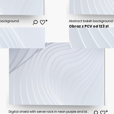
 background.
Obraz z PCV od 123 zł
Digital shield with server rack in neon purple and blue light, representing cybersecurity, data protection, and secure technology.