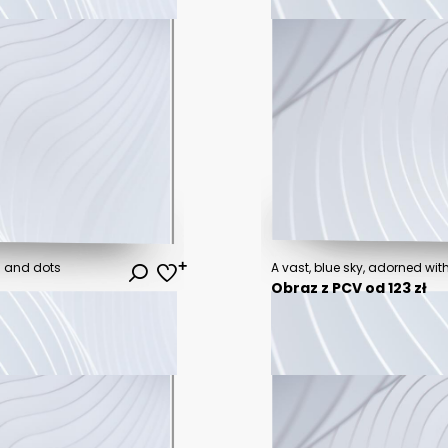
s and dots
Obraz z PCV od 123 zł