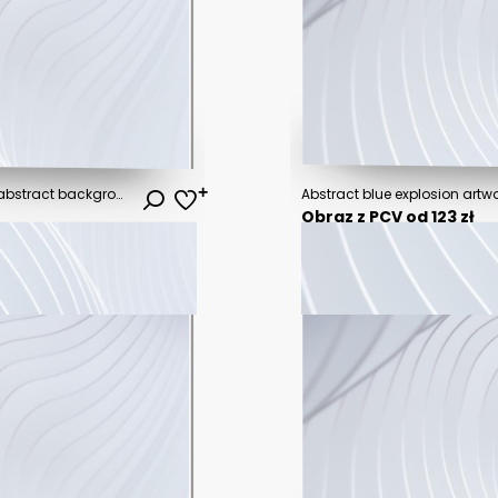
blue white , color gradient rough abstract background shine bright light and glow template empty space , grainy noise grungy texture
Abstract blue explosion artwo
Obraz z PCV od 123 zł