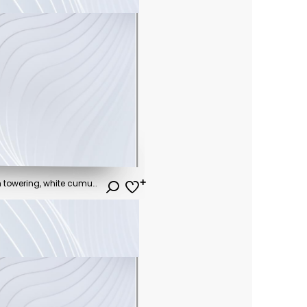
A vast, blue sky, adorned with towering, white cumulus clouds, a symphony of fluffy shapes against the azure canvas, painting a serene and majestic spectacle.