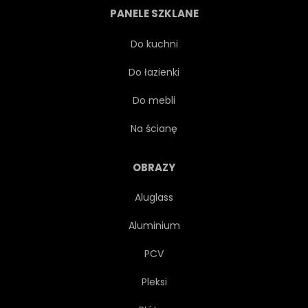
PANELE SZKLANE
NA BIAŁYM TLE
Do kuchni
Do łazienki
ELEMENT PROJEKTU
ZESTAW
Do mebli
MONOCHROMATYCZNE
Na ścianę
OBRAZY
Aluglass
Aluminium
PCV
Pleksi