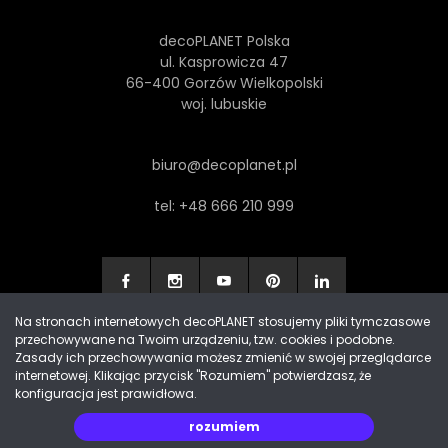
decoPLANET Polska
ul. Kasprowicza 47
66-400 Gorzów Wielkopolski
woj. lubuskie
biuro@decoplanet.pl
tel:
+48 666 210 999
Na stronach internetowych decoPLANET stosujemy pliki tymczasowe
przechowywane na Twoim urządzeniu, tzw. cookies i podobne.
Made with
by Progres Media & decoPLANET
Zasady ich przechowywania możesz zmienić w swojej przeglądarce
internetowej. Klikając przycisk "Rozumiem" potwierdzasz, że
konfiguracja jest prawidłowa.
rozumiem