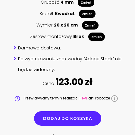
Grubość
4 mm
Zmień
Kształt
Kwadrat
Zmień
Wymiar
20 x 20 cm
Zmień
Zestaw montażowy
Brak
Zmień
Darmowa dostawa.
Po wydrukowaniu znak wodny "Adobe Stock" nie
będzie widoczny.
123.00 zł
Cena
Przewidywany termin realizacji:
1-3
dni robocze
DODAJ DO KOSZYKA