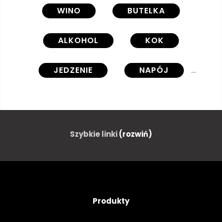
WINO
BUTELKA
ALKOHOL
KOK
JEDZENIE
NAPÓJ
SZKŁO
SER
WINOGRONO
CZERWONY
Szybkie linki
(rozwiń)
BIAŁY
WEKTOR
ILUSTRACJA
STRESZCZENIE
Produkty
SYMBOL
NIEZWYKŁY