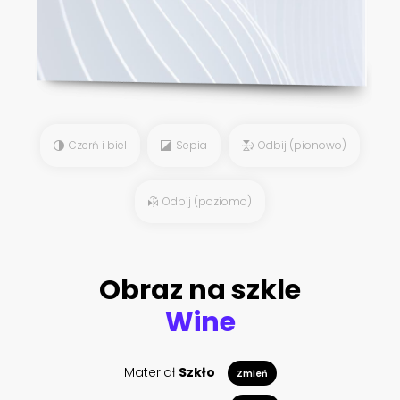
Czerń i biel
Sepia
Odbij (pionowo)
Odbij (poziomo)
Obraz na szkle
Wine
Materiał
Szkło
Zmień