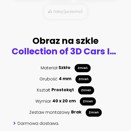
Odbij (poziomo)
Obraz na szkle
Collection of 3D Cars Isolated
Materiał
Szkło
Zmień
Grubość
4 mm
Zmień
Kształt
Prostokąt
Zmień
Wymiar
40 x 20 cm
Zmień
Zestaw montażowy
Brak
Zmień
Darmowa dostawa.