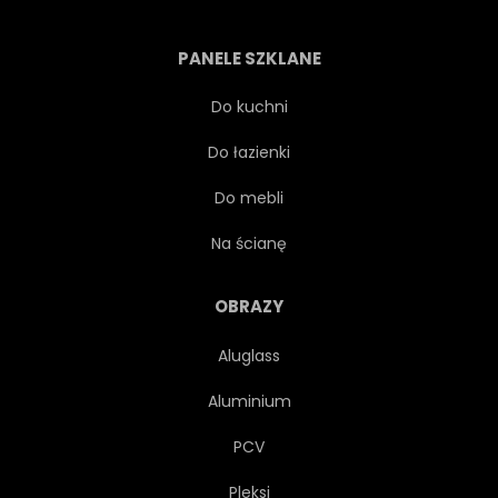
SAMOCHÓD ELEKTRYCZNY
PANELE SZKLANE
ELEGANCJA
OGÓLNA
Do kuchni
Do łazienki
GRAFICZNY
ZIELONY
Do mebli
HATCHBACK
ILUSTRACJA
Na ścianę
NA BIAŁYM TLE
MOTOR
OBRAZY
Aluglass
KFZ
PROFIL
Aluminium
CZERWONY
ODBICIE
PCV
Pleksi
SEDAN
ZESTAW