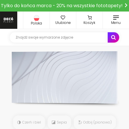
Tylko do końca marca - 20% na wszystkie fototapety!
Ulubione
Koszyk
Menu
Polska
Czerń i biel
Sepia
Odbij (pionowo)