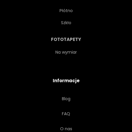
Płótno
BŁYSZCZĄCY
DROBNY
Szkło
PRZEWÓZ
ZMIENNOŚCI
FOTOTAPETY
POJAZD
ŻÓŁTY
Na wymiar
KOLOROWY
Informacje
Blog
FAQ
O nas