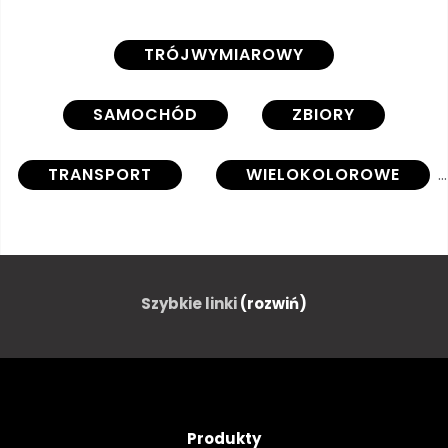
TRÓJWYMIAROWY
SAMOCHÓD
ZBIORY
TRANSPORT
WIELOKOLOROWE
CAR
SAMOCHODÓW
SAMOCHODOWYCH
CZARNY
Szybkie linki
(rozwiń)
NIEBIESKI
WSPÓŁCZESNY
PROJEKTOWAĆ
Produkty