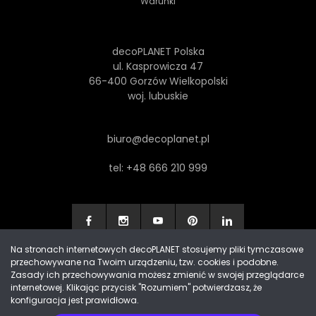
Warunki
decoPLANET Polska
ul. Kasprowicza 47
66-400 Gorzów Wielkopolski
woj. lubuskie
biuro@decoplanet.pl
tel:
+48 666 210 999
Na stronach internetowych decoPLANET stosujemy pliki tymczasowe
przechowywane na Twoim urządzeniu, tzw. cookies i podobne.
Made with
by Progres Media & decoPLANET
Zasady ich przechowywania możesz zmienić w swojej przeglądarce
internetowej. Klikając przycisk "Rozumiem" potwierdzasz, że
konfiguracja jest prawidłowa.