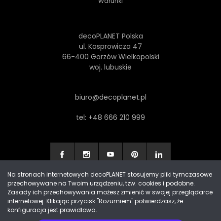
Warunki
decoPLANET Polska
ul. Kasprowicza 47
66-400 Gorzów Wielkopolski
woj. lubuskie
biuro@decoplanet.pl
tel:
+48 666 210 999
Na stronach internetowych decoPLANET stosujemy pliki tymczasowe
przechowywane na Twoim urządzeniu, tzw. cookies i podobne.
Made with
by Progres Media & decoPLANET
Zasady ich przechowywania możesz zmienić w swojej przeglądarce
internetowej. Klikając przycisk "Rozumiem" potwierdzasz, że
konfiguracja jest prawidłowa.