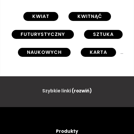
KWIAT
KWITNĄĆ
FUTURYSTYCZNY
SZTUKA
NAUKOWYCH
KARTA
WYOBRAŻENIE
NIEBIESKI
MARZENIE
MAGIA
Szybkie linki
(rozwiń)
KWIAT
KSZTAŁT
KOLOR
STYL
Produkty