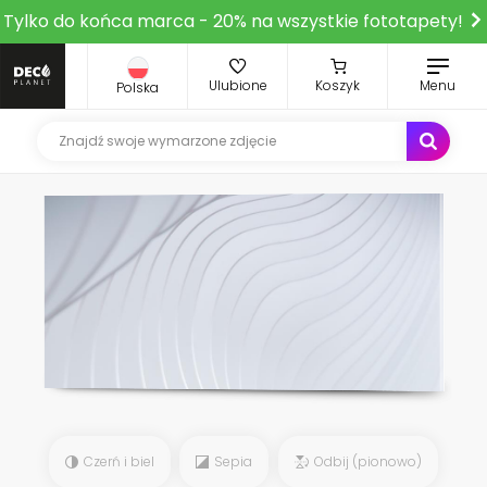
Tylko do końca marca - 20% na wszystkie fototapety!
Ulubione
Koszyk
Menu
Polska
Czerń i biel
Sepia
Odbij (pionowo)