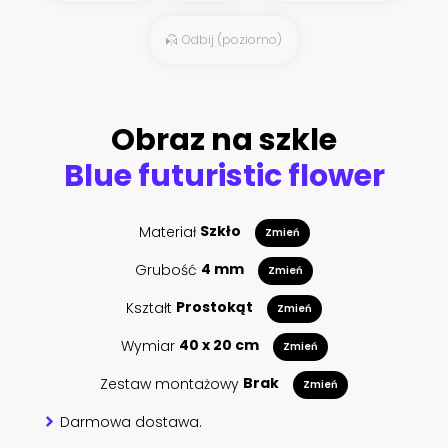
Odbij (poziomo)
Obraz na szkle
Blue futuristic flower
Materiał
Szkło
Zmień
Grubość
4 mm
Zmień
Kształt
Prostokąt
Zmień
Wymiar
40 x 20 cm
Zmień
Zestaw montażowy
Brak
Zmień
Darmowa dostawa.