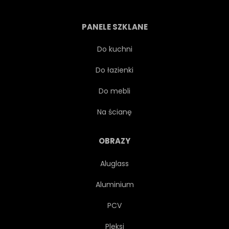
MIEJSCE
KWIATOWY
PANELE SZKLANE
SPRĘŻYNA
PRZYSZŁOŚĆ
Do kuchni
Do łazienki
NIEPOWTARZALNY
SYMBOL
Do mebli
NOWOCZESNY
ENERGIA
Na ścianę
PROJEKTOWAĆ
URODA
OBRAZY
Aluglass
EFEKT
DETAL
Aluminium
KONCEPCJA
DYNAMICZNE
PCV
Pleksi
GRAFICZNY
CYFROWY