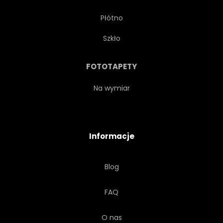
Płótno
FANTASY
GRAFIKA
Szkło
STYLOWY
WZÓR
FOTOTAPETY
FRAKTAL
STRESZCZENIE
Na wymiar
KREATYWNYCH
ARTYSTYCZNY
Informacje
TAPETA
VALENTINE
Blog
PIĘKNY
OZDOBA
FAQ
OZDOBNY
TŁO
O nas