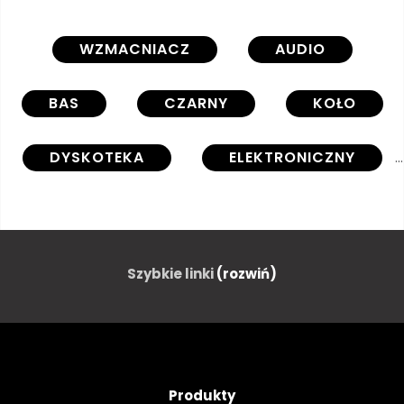
WZMACNIACZ
AUDIO
BAS
CZARNY
KOŁO
DYSKOTEKA
ELEKTRONICZNY
SPRZĘT
MUZYKA
PARTY
OPOKA
Szybkie linki
(rozwiń)
BŁYSZCZĄCY
SREBRNY
DŹWIĘK
GŁOŚNIK
Produkty