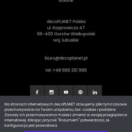
Warunki
decoPLANET Polska
ul. Kasprowicza 47
66-400 Gorzów Wielkopolski
woj. lubuskie
biuro@decoplanet.pl
tel:
+48 666 210 999
Na stronach internetowych decoPLANET stosujemy pliki tymczasowe
przechowywane na Twoim urządzeniu, tzw. cookies i podobne.
Made with
by Progres Media & decoPLANET
Zasady ich przechowywania możesz zmienić w swojej przeglądarce
internetowej. Klikając przycisk "Rozumiem" potwierdzasz, że
konfiguracja jest prawidłowa.