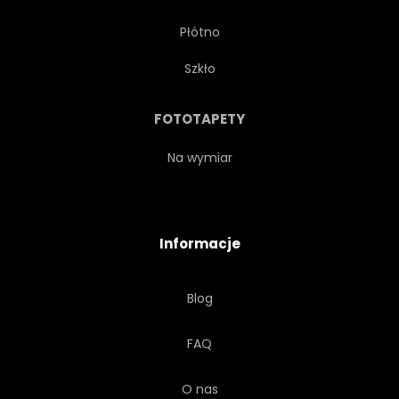
Płótno
CYFROWY
ELEKTRYCZNE
Szkło
ROZRYWKA
ILUSTRACJA
FOTOTAPETY
NA BIAŁYM TLE
SŁUCHAĆ
Na wymiar
GŁOŚNY
GŁOŚNIK
Informacje
METALICZNEJ
MUZYCZNY
Blog
HAŁAS
GRAĆ
FAQ
POTĘGA
REKORD
O nas