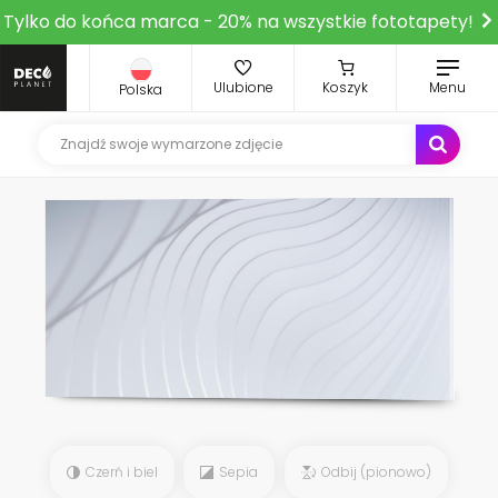
Tylko do końca marca - 20% na wszystkie fototapety!
Ulubione
Koszyk
Menu
Polska
Czerń i biel
Sepia
Odbij (pionowo)