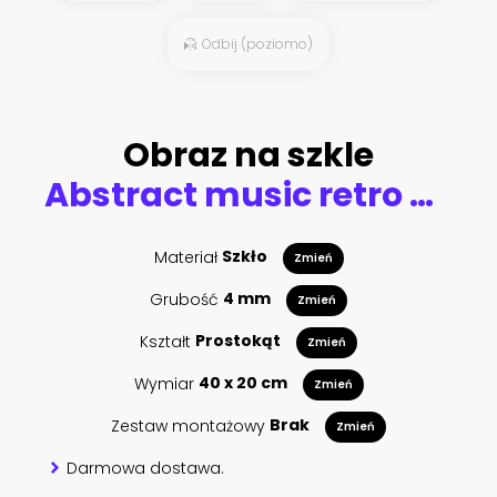
Odbij (poziomo)
Obraz na szkle
Abstract music retro grunge background
Materiał
Szkło
Zmień
Grubość
4 mm
Zmień
Kształt
Prostokąt
Zmień
Wymiar
40 x 20 cm
Zmień
Zestaw montażowy
Brak
Zmień
Darmowa dostawa.