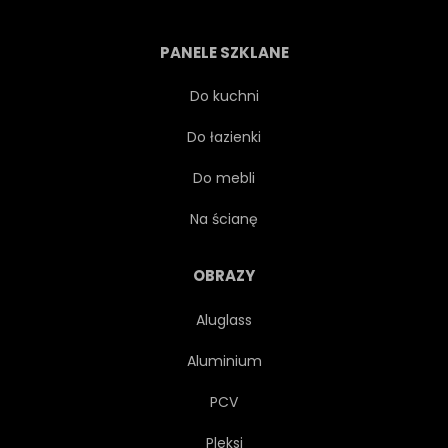
STEREO
OKRĘT PODWODNY
PANELE SZKLANE
WEKTOR
NATĘŻENIE
Do kuchni
Do łazienki
GŁOŚNIK NISKOTONOWY
Do mebli
AKUSTYCZNE
SZTUKA
Na ścianę
TŁO
DUŻY
PUDEŁKO
OBRAZY
Aluglass
NADAWCZYCH
CENTRUM
Aluminium
SPINACZE
CLIPARTÓW
PCV
Pleksi
MACZUGA
PROJEKTOWAĆ