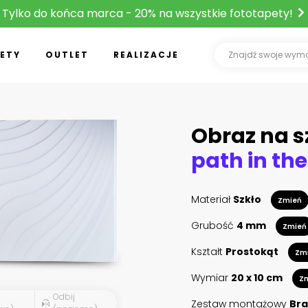
Tylko do końca marca - 20% na wszystkie fototapety!
ETY
OUTLET
REALIZACJE
Obraz na s
path in the
Materiał
Szkło
Zmień
Grubość
4 mm
Zmień
Kształt
Prostokąt
Zm
Wymiar
20 x 10 cm
Z
Odbij
Zestaw montażowy
Bra