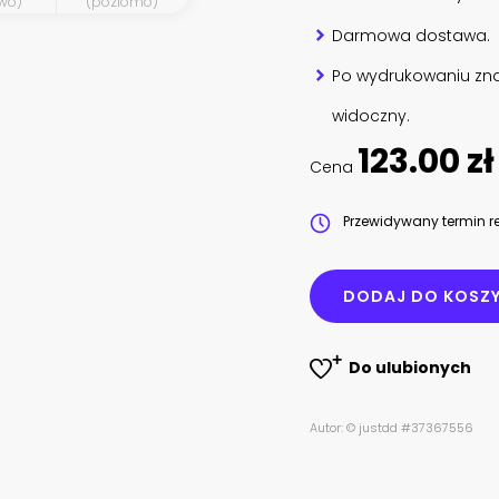
wo)
(poziomo)
Darmowa dostawa.
Po wydrukowaniu zna
widoczny.
123.00 zł
Cena
Przewidywany termin re
DODAJ DO KOSZ
Do ulubionych
Autor: © justdd #37367556