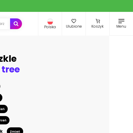
Menu
Ulubione
Koszyk
Polska
zkle
 tree
ień
mień
k
Zmień