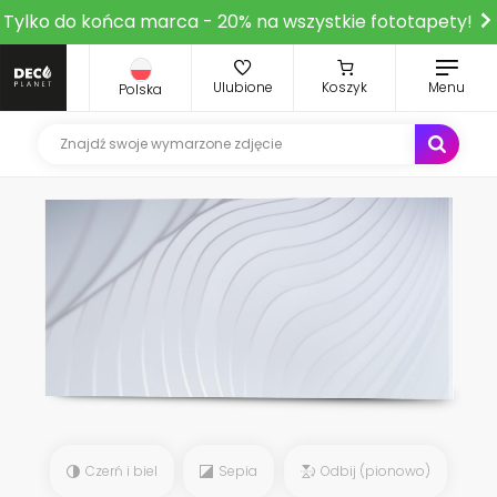
Tylko do końca marca - 20% na wszystkie fototapety!
Ulubione
Koszyk
Menu
Polska
Czerń i biel
Sepia
Odbij (pionowo)