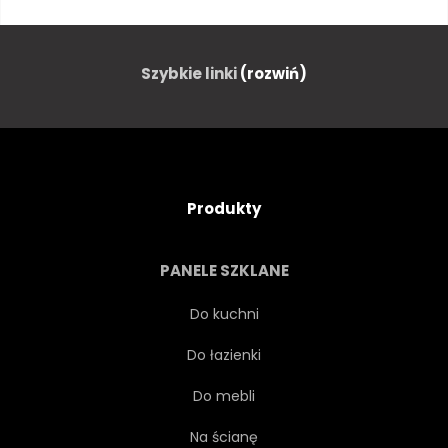
AUSTRALIA
KRAJ
STILL-LIFE
ZDROWY
Szybkie linki
(rozwiń)
SŁOŃCE
NATURALNY
NA ZEWNĄTRZ
PUDEŁKO
Produkty
BOKEH
RANEK
PANELE SZKLANE
ROZMARYN
CYTRYNA
Do kuchni
Do łazienki
JASNY
PRODUKCJI
Do mebli
ROZMAITOŚĆ
SUROWY
Na ścianę