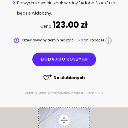
Po wydrukowaniu znak wodny "Adobe Stock" nie
będzie widoczny.
123.00 zł
Cena
Przewidywany termin realizacji:
1-3
dni robocze
DODAJ DO KOSZYKA
Do ulubionych
Autor: © Clare Farrelly/Austockphoto #368283266