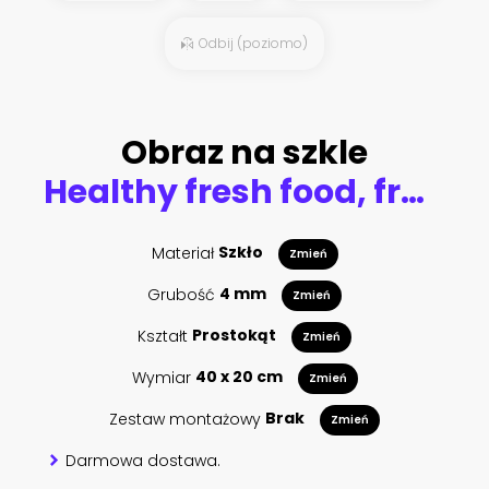
Odbij (poziomo)
Obraz na szkle
Healthy fresh food, fruit and veggies in wooden box on farm
Materiał
Szkło
Zmień
Grubość
4 mm
Zmień
Kształt
Prostokąt
Zmień
Wymiar
40 x 20 cm
Zmień
Zestaw montażowy
Brak
Zmień
Darmowa dostawa.