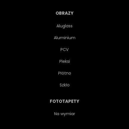
CEBULA
POCHODNI
OBRAZY
Aluglass
PAKA
MARCHEW
Aluminium
PODŚWIETLANY
KOKOS
PCV
Pleksi
AUTENTYCZNE
FLARA
Płótno
ANANAS
WEGETARIAŃSKA
Szkło
BANAN
MANGO
FOTOTAPETY
DATA
Na wymiar