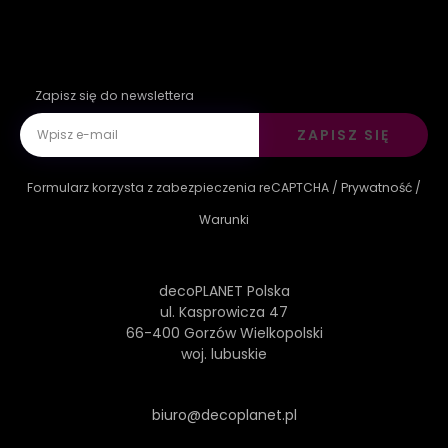
Zapisz się do newslettera
ZAPISZ SIĘ
Formularz korzysta z zabezpieczenia reCAPTCHA /
Prywatność
/
Warunki
decoPLANET Polska
ul. Kasprowicza 47
66-400 Gorzów Wielkopolski
woj. lubuskie
biuro@decoplanet.pl