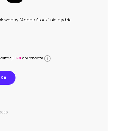
k wodny "Adobe Stock" nie będzie
alizacji:
1-3
dni robocze
YKA
90036