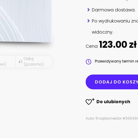
Darmowa dostawa.
Po wydrukowaniu zna
widoczny.
123.00 zł
Cena
Odbij
Przewidywany termin re
wo)
(poziomo)
DODAJ DO KOSZ
Do ulubionych
Autor: © captainvector #3653