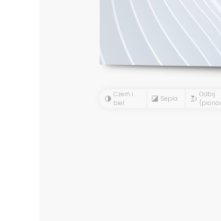
Czerń i
Odbij
Sepia
biel
(piono