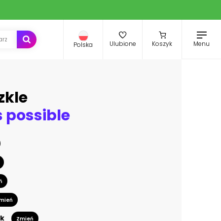
Menu
Ulubione
Koszyk
Polska
zkle
s possible
ń
mień
k
Zmień