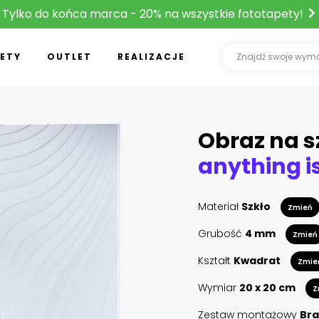
Tylko do końca marca - 20% na wszystkie fototapety!
ETY
OUTLET
REALIZACJE
Obraz na s
anything i
Materiał
Szkło
Zmień
Grubość
4 mm
Zmień
Kształt
Kwadrat
Zmie
Wymiar
20 x 20 cm
Z
Zestaw montażowy
Bra