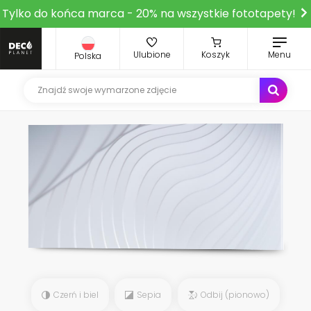
Tylko do końca marca - 20% na wszystkie fototapety!
Ulubione
Koszyk
Menu
Polska
Czerń i biel
Sepia
Odbij (pionowo)