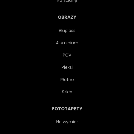
Na ścianę
KOMPUTER
KOMUNIKACJA
OBRAZY
Aluglass
POŁĄCZENIE
INNOWACJI
Aluminium
POŁĄCZYĆ
PRZYSZŁOŚĆ
PCV
Pleksi
TECHNICZNE
Płótno
PUNKT ORIENTACYJNY
BIZNES
Szkło
PANORAMA
KREATYWNYCH
FOTOTAPETY
CYBERPRZESTRZENI
Na wymiar