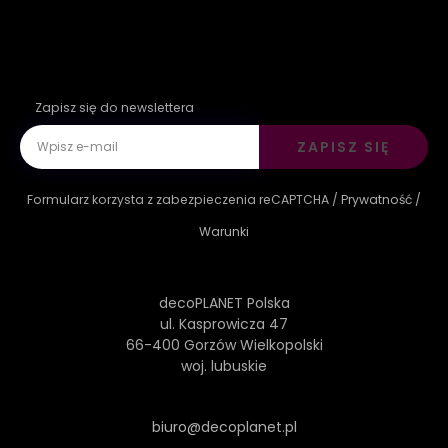
Zapisz się do newslettera
ZAPISZ SIĘ
Formularz korzysta z zabezpieczenia reCAPTCHA /
Prywatność
/
Warunki
decoPLANET Polska
ul. Kasprowicza 47
66-400 Gorzów Wielkopolski
woj. lubuskie
biuro@decoplanet.pl