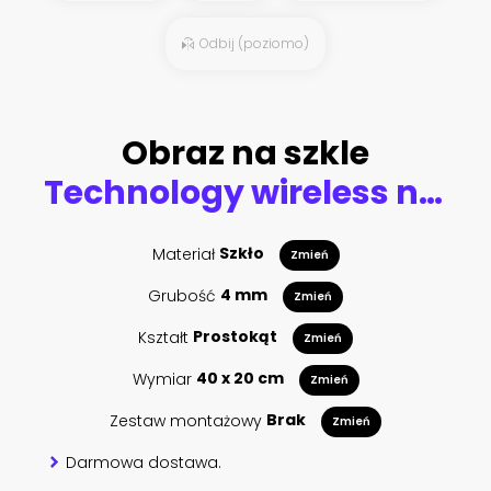
Odbij (poziomo)
Obraz na szkle
Technology wireless network communication smart city.
Materiał
Szkło
Zmień
Grubość
4 mm
Zmień
Kształt
Prostokąt
Zmień
Wymiar
40 x 20 cm
Zmień
Zestaw montażowy
Brak
Zmień
Darmowa dostawa.