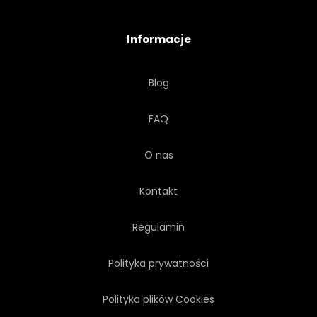
ARCHITEKTURA
KOMPOZYCJA
Informacje
TECHNOLOGICZNY
Blog
KONCEPCJA
WIEŻA
FAQ
ABSTRAKCJA
ELEKTRYCZNE
O nas
CYFROWY
Kontakt
Regulamin
Polityka prywatności
Polityka plików Cookies