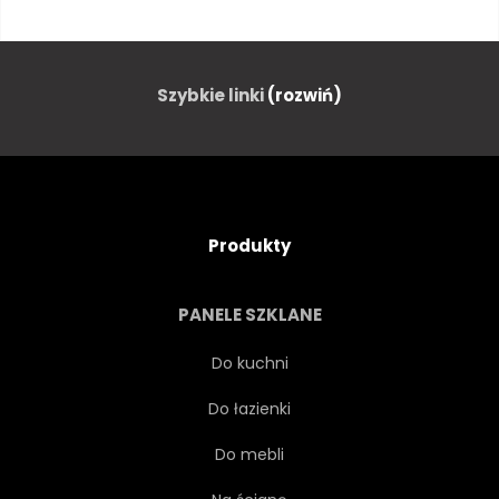
SIEĆ
TAPETA
BUDYNEK
TŁO
Szybkie linki
(rozwiń)
ILUSTRACJA
GRÓD
INFORMACJE
STRESZCZENIE
Produkty
ŚRÓDMIEŚCIE
PANELE SZKLANE
FUTURYSTYCZNY
NIEBIESKI
Do kuchni
Do łazienki
DRAPACZ
NOWOCZESNY
Do mebli
PROJEKTOWAĆ
WWW