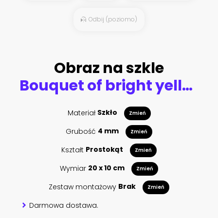
Odbij (poziomo)
Obraz na szkle
Bouquet of bright yellow dandelion flowers in jar on background of delicate fabric tulle or curtains. Sunny floral still life in provencal or rustic style. Mother day or birthday greeting card design
Materiał
Szkło
Zmień
Grubość
4 mm
Zmień
Kształt
Prostokąt
Zmień
Wymiar
20 x 10 cm
Zmień
Zestaw montażowy
Brak
Zmień
Darmowa dostawa.