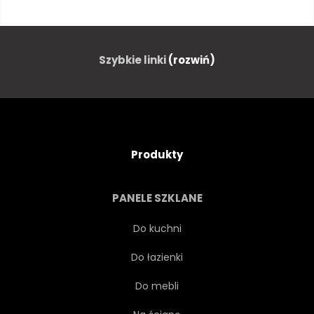
TŁO
PIĘKNY
KWIATOWY
KWIAT
Szybkie linki
(rozwiń)
URODA
URODZINY
KWITNĄĆ
BOTANICZNY
Produkty
BOTANIKA
BUKIET
PANELE SZKLANE
STYL ŻYCIA
JASNY
Do kuchni
Do łazienki
KARTA
ZBLIŻENIE
Do mebli
KOLOR
KOLOROWY