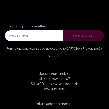
Zapisz się do newslettera
ZAPISZ SIĘ
Formularz korzysta z zabezpieczenia reCAPTCHA /
Prywatność
/
Warunki
decoPLANET Polska
ul. Kasprowicza 47
66-400 Gorzów Wielkopolski
woj. lubuskie
biuro@decoplanet.pl