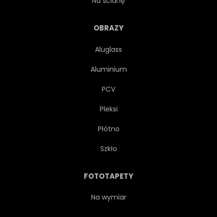
Na ścianę
KONCEPCJA
SZYSZKA
OBRAZY
Aluglass
KOPIA
KREATYWNYCH
Aluminium
OZDOBA
PROJEKTOWAĆ
PCV
Pleksi
FLORA
WOLNY
Płótno
FRANCUSKI
ŚWIEŻY
Szkło
OGRÓD
SZKŁO
FOTOTAPETY
ZIELONY
POZDROWIENIE
Na wymiar