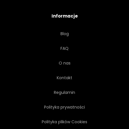
DOM
WNĘTRZA
Informacje
SŁÓJ
KUCHNIA
Blog
NATURALNY
MIEJSCE
FAQ
SPRĘŻYNA
LATO
O nas
SŁOŃCE
NIESPODZIANKA
Kontakt
STÓŁ
TEKST
BIAŁY
Regulamin
Polityka prywatności
Polityka plików Cookies