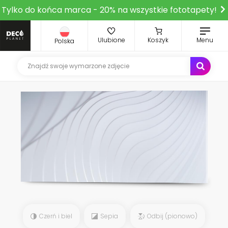
Tylko do końca marca - 20% na wszystkie fototapety!
Ulubione
Koszyk
Menu
Polska
Czerń i biel
Sepia
Odbij (pionowo)